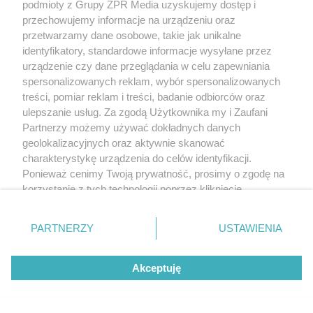
podmioty z Grupy ZPR Media uzyskujemy dostęp i
przechowujemy informacje na urządzeniu oraz
przetwarzamy dane osobowe, takie jak unikalne
identyfikatory, standardowe informacje wysyłane przez
urządzenie czy dane przeglądania w celu zapewniania
spersonalizowanych reklam, wybór spersonalizowanych
treści, pomiar reklam i treści, badanie odbiorców oraz
ulepszanie usług. Za zgodą Użytkownika my i Zaufani
Partnerzy możemy używać dokładnych danych
geolokalizacyjnych oraz aktywnie skanować
charakterystykę urządzenia do celów identyfikacji.
Ponieważ cenimy Twoją prywatność, prosimy o zgodę na
korzystanie z tych technologii poprzez kliknięcie
„Akceptuję”. Zgoda jest dobrowolna i zawsze możesz ją
zmienić/wycofać klikając przycisk ustawień prywatności
PARTNERZY
USTAWIENIA
znajdujący się w lewym dolnym rogu strony
. Niektóre
rodzaje przetwarzania danych nie wymagają zgody
Akceptuję
użytkownika, ale masz prawo sprzeciwić się takiemu
przetwarzaniu. Preferencje będą miały zastosowanie tylko
na tej witrynie.