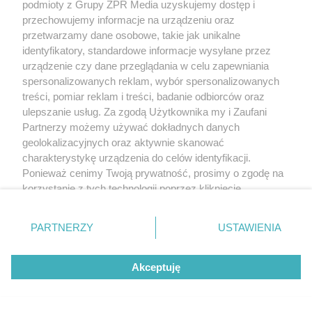
podmioty z Grupy ZPR Media uzyskujemy dostęp i
przechowujemy informacje na urządzeniu oraz
przetwarzamy dane osobowe, takie jak unikalne
identyfikatory, standardowe informacje wysyłane przez
urządzenie czy dane przeglądania w celu zapewniania
spersonalizowanych reklam, wybór spersonalizowanych
treści, pomiar reklam i treści, badanie odbiorców oraz
ulepszanie usług. Za zgodą Użytkownika my i Zaufani
Partnerzy możemy używać dokładnych danych
geolokalizacyjnych oraz aktywnie skanować
charakterystykę urządzenia do celów identyfikacji.
Ponieważ cenimy Twoją prywatność, prosimy o zgodę na
korzystanie z tych technologii poprzez kliknięcie
„Akceptuję”. Zgoda jest dobrowolna i zawsze możesz ją
zmienić/wycofać klikając przycisk ustawień prywatności
PARTNERZY
USTAWIENIA
znajdujący się w lewym dolnym rogu strony
. Niektóre
rodzaje przetwarzania danych nie wymagają zgody
Akceptuję
użytkownika, ale masz prawo sprzeciwić się takiemu
przetwarzaniu. Preferencje będą miały zastosowanie tylko
na tej witrynie.