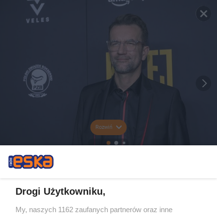
Rozwiń
Drogi Użytkowniku,
My, naszych 1162 zaufanych partnerów oraz inne