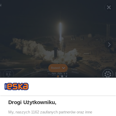
Rozwiń
Drogi Użytkowniku,
My, naszych 1162 zaufanych partnerów oraz inne