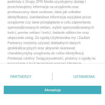
podmioty z Grupy ZPR Media uzyskujemy dostęp i
przechowujemy informacje na urządzeniu oraz
przetwarzamy dane osobowe, takie jak unikalne
identyfikatory, standardowe informacje wysyłane przez
urządzenie czy dane przeglądania w celu zapewniania
spersonalizowanych reklam, wybór spersonalizowanych
treści, pomiar reklam i treści, badanie odbiorców oraz
ulepszanie usług. Za zgodą Użytkownika my i Zaufani
Partnerzy możemy używać dokładnych danych
geolokalizacyjnych oraz aktywnie skanować
charakterystykę urządzenia do celów identyfikacji.
Ponieważ cenimy Twoją prywatność, prosimy o zgodę na
korzystanie z tych technologii poprzez kliknięcie
„Akceptuję”. Zgoda jest dobrowolna i zawsze możesz ją
zmienić/wycofać klikając przycisk ustawień prywatności
PARTNERZY
USTAWIENIA
znajdujący się w lewym dolnym rogu strony
. Niektóre
rodzaje przetwarzania danych nie wymagają zgody
Akceptuję
użytkownika, ale masz prawo sprzeciwić się takiemu
przetwarzaniu. Preferencje będą miały zastosowanie tylko
na tej witrynie.