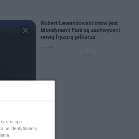
Robert Lewandowski znów jest
blondynem! Fani są zachwyceni
nową fryzurą piłkarza
Autor: AKPA
y dostęp i
lne identyfikatory,
iania