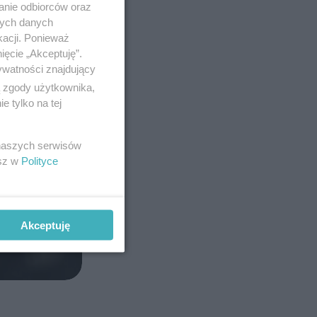
anie odbiorców oraz
nych danych
kacji. Ponieważ
ięcie „Akceptuję”.
ywatności znajdujący
ą zgody użytkownika,
 tylko na tej
 naszych serwisów
esz w
Polityce
Akceptuję