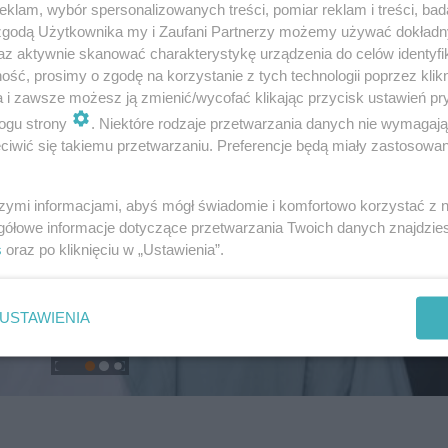
klam, wybór spersonalizowanych treści, pomiar reklam i treści, bad
 zgodą Użytkownika my i Zaufani Partnerzy możemy używać dokład
az aktywnie skanować charakterystykę urządzenia do celów identyfi
ść, prosimy o zgodę na korzystanie z tych technologii poprzez klikn
a i zawsze możesz ją zmienić/wycofać klikając przycisk ustawień pr
ogu strony
. Niektóre rodzaje przetwarzania danych nie wymagaj
iwić się takiemu przetwarzaniu. Preferencje będą miały zastosowanie
szymi informacjami, abyś mógł świadomie i komfortowo korzystać z
gółowe informacje dotyczące przetwarzania Twoich danych znajdzi
s
oraz po kliknięciu w „Ustawienia”.
USTAWIENIA