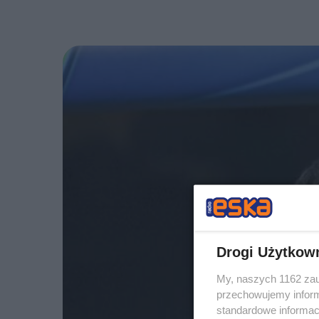
Drogi Użytkow
My, naszych 1162 zau
przechowujemy informa
standardowe informac