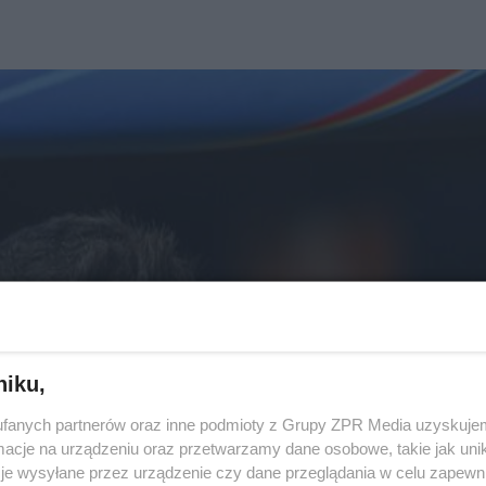
niku,
fanych partnerów oraz inne podmioty z Grupy ZPR Media uzyskujem
cje na urządzeniu oraz przetwarzamy dane osobowe, takie jak unika
je wysyłane przez urządzenie czy dane przeglądania w celu zapewn