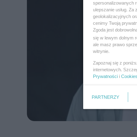
spersonalizowanych re
ulepszanie usług. Za
geolokalizacyjnych or
cenimy Twoją prywatno
Zgoda jest dobrowoln
się w lewym dolnym r
ale masz prawo sprzec
witrynie.
Zapoznaj się z poniż
internetowych. Szcze
Prywatności
i
Cookie
PARTNERZY