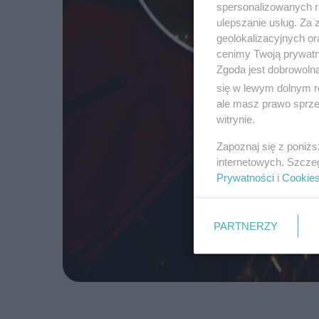
spersonalizowanych re
ulepszanie usług. Za
geolokalizacyjnych or
cenimy Twoją prywatno
Zgoda jest dobrowoln
się w lewym dolnym r
ale masz prawo sprzec
witrynie.
Zapoznaj się z poniż
internetowych. Szcze
Prywatności
i
Cookie
PARTNERZY