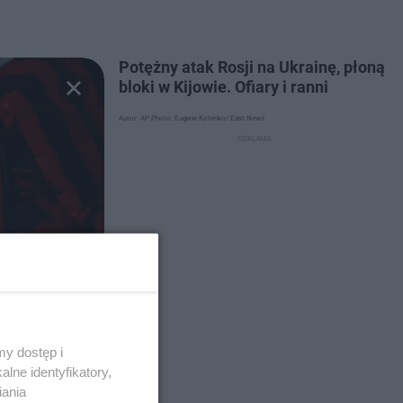
Potężny atak Rosji na Ukrainę, płoną
bloki w Kijowie. Ofiary i ranni
Autor: AP Photo; Eugene Kotenko/ East News
y dostęp i
lne identyfikatory,
iania