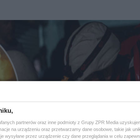
niku,
fanych partnerów oraz inne podmioty z Grupy ZPR Media uzyskujem
cje na urządzeniu oraz przetwarzamy dane osobowe, takie jak unika
je wysyłane przez urządzenie czy dane przeglądania w celu zapewn