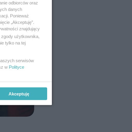
anie odbiorców oraz
nych danych
kacji. Ponieważ
ięcie „Akceptuję”.
ywatności znajdujący
ą zgody użytkownika,
 tylko na tej
 naszych serwisów
esz w
Polityce
Akceptuję