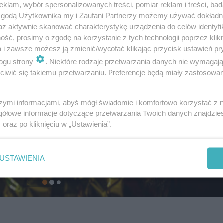
klam, wybór spersonalizowanych treści, pomiar reklam i treści, bad
 zgodą Użytkownika my i Zaufani Partnerzy możemy używać dokład
az aktywnie skanować charakterystykę urządzenia do celów identyfi
ść, prosimy o zgodę na korzystanie z tych technologii poprzez klikn
a i zawsze możesz ją zmienić/wycofać klikając przycisk ustawień pr
ogu strony
. Niektóre rodzaje przetwarzania danych nie wymagaj
iwić się takiemu przetwarzaniu. Preferencje będą miały zastosowanie
szymi informacjami, abyś mógł świadomie i komfortowo korzystać z
gółowe informacje dotyczące przetwarzania Twoich danych znajdzi
s
oraz po kliknięciu w „Ustawienia”.
USTAWIENIA