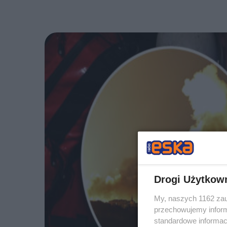
Drogi Użytkow
My, naszych 1162 zau
przechowujemy informa
standardowe informac