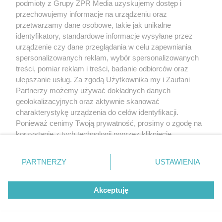
podmioty z Grupy ZPR Media uzyskujemy dostęp i
przechowujemy informacje na urządzeniu oraz
przetwarzamy dane osobowe, takie jak unikalne
identyfikatory, standardowe informacje wysyłane przez
urządzenie czy dane przeglądania w celu zapewniania
spersonalizowanych reklam, wybór spersonalizowanych
treści, pomiar reklam i treści, badanie odbiorców oraz
ulepszanie usług. Za zgodą Użytkownika my i Zaufani
Partnerzy możemy używać dokładnych danych
geolokalizacyjnych oraz aktywnie skanować
charakterystykę urządzenia do celów identyfikacji.
Ponieważ cenimy Twoją prywatność, prosimy o zgodę na
korzystanie z tych technologii poprzez kliknięcie
„Akceptuję”. Zgoda jest dobrowolna i zawsze możesz ją
zmienić/wycofać klikając przycisk ustawień prywatności
PARTNERZY
USTAWIENIA
znajdujący się w lewym dolnym rogu strony
. Niektóre
rodzaje przetwarzania danych nie wymagają zgody
Akceptuję
użytkownika, ale masz prawo sprzeciwić się takiemu
przetwarzaniu. Preferencje będą miały zastosowanie tylko
na tej witrynie.