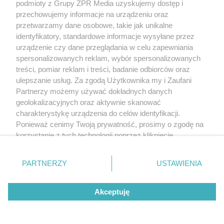
podmioty z Grupy ZPR Media uzyskujemy dostęp i
przechowujemy informacje na urządzeniu oraz
przetwarzamy dane osobowe, takie jak unikalne
identyfikatory, standardowe informacje wysyłane przez
urządzenie czy dane przeglądania w celu zapewniania
spersonalizowanych reklam, wybór spersonalizowanych
treści, pomiar reklam i treści, badanie odbiorców oraz
ulepszanie usług. Za zgodą Użytkownika my i Zaufani
Partnerzy możemy używać dokładnych danych
geolokalizacyjnych oraz aktywnie skanować
charakterystykę urządzenia do celów identyfikacji.
Ponieważ cenimy Twoją prywatność, prosimy o zgodę na
korzystanie z tych technologii poprzez kliknięcie
„Akceptuję”. Zgoda jest dobrowolna i zawsze możesz ją
zmienić/wycofać klikając przycisk ustawień prywatności
PARTNERZY
USTAWIENIA
znajdujący się w lewym dolnym rogu strony
. Niektóre
rodzaje przetwarzania danych nie wymagają zgody
Akceptuję
użytkownika, ale masz prawo sprzeciwić się takiemu
przetwarzaniu. Preferencje będą miały zastosowanie tylko
na tej witrynie.