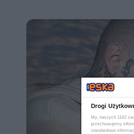
Drogi Użytkow
My, naszych 1162 zau
przechowujemy informa
standardowe informac