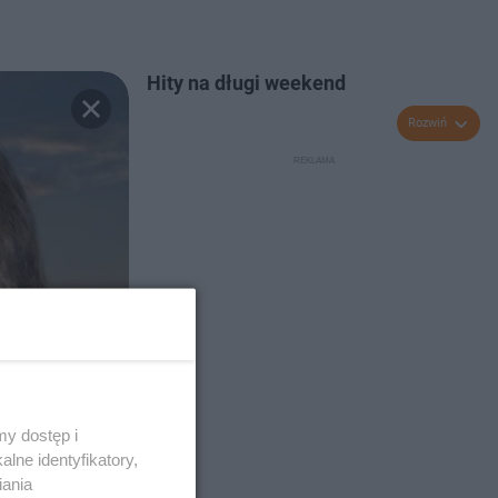
Hity na długi weekend
Rozwiń
y dostęp i
lne identyfikatory,
iania