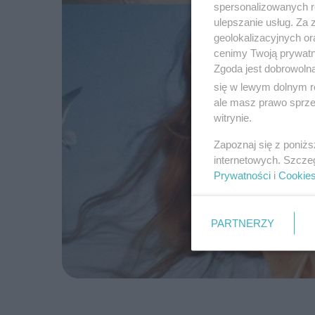
spersonalizowanych re
ulepszanie usług. Za
geolokalizacyjnych or
cenimy Twoją prywatno
Zgoda jest dobrowoln
się w lewym dolnym r
ale masz prawo sprzec
witrynie.
Zapoznaj się z poniż
internetowych. Szcze
Prywatności
i
Cookie
PARTNERZY