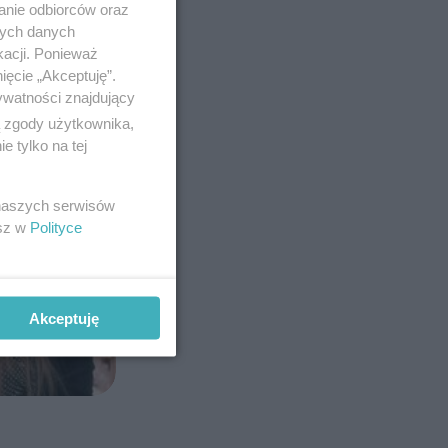
anie odbiorców oraz
nych danych
kacji. Ponieważ
ięcie „Akceptuję”.
ywatności znajdujący
ą zgody użytkownika,
 tylko na tej
 naszych serwisów
esz w
Polityce
Akceptuję