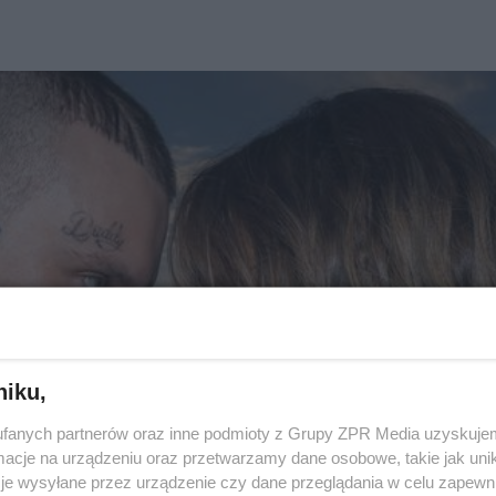
niku,
fanych partnerów oraz inne podmioty z Grupy ZPR Media uzyskujem
cje na urządzeniu oraz przetwarzamy dane osobowe, takie jak unika
je wysyłane przez urządzenie czy dane przeglądania w celu zapewn