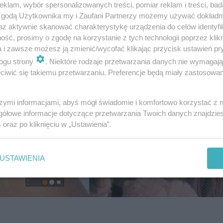
klam, wybór spersonalizowanych treści, pomiar reklam i treści, bad
 zgodą Użytkownika my i Zaufani Partnerzy możemy używać dokład
az aktywnie skanować charakterystykę urządzenia do celów identyfi
ść, prosimy o zgodę na korzystanie z tych technologii poprzez klikn
a i zawsze możesz ją zmienić/wycofać klikając przycisk ustawień pr
ogu strony
. Niektóre rodzaje przetwarzania danych nie wymagaj
iwić się takiemu przetwarzaniu. Preferencje będą miały zastosowanie
szymi informacjami, abyś mógł świadomie i komfortowo korzystać z
gółowe informacje dotyczące przetwarzania Twoich danych znajdzi
s
oraz po kliknięciu w „Ustawienia”.
USTAWIENIA