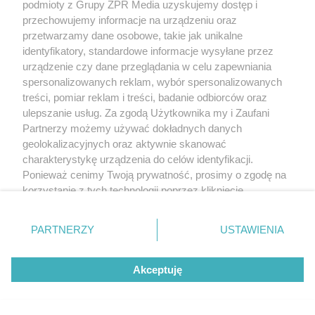
podmioty z Grupy ZPR Media uzyskujemy dostęp i
przechowujemy informacje na urządzeniu oraz
przetwarzamy dane osobowe, takie jak unikalne
identyfikatory, standardowe informacje wysyłane przez
urządzenie czy dane przeglądania w celu zapewniania
spersonalizowanych reklam, wybór spersonalizowanych
treści, pomiar reklam i treści, badanie odbiorców oraz
ulepszanie usług. Za zgodą Użytkownika my i Zaufani
Partnerzy możemy używać dokładnych danych
geolokalizacyjnych oraz aktywnie skanować
charakterystykę urządzenia do celów identyfikacji.
Ponieważ cenimy Twoją prywatność, prosimy o zgodę na
korzystanie z tych technologii poprzez kliknięcie
„Akceptuję”. Zgoda jest dobrowolna i zawsze możesz ją
zmienić/wycofać klikając przycisk ustawień prywatności
PARTNERZY
USTAWIENIA
znajdujący się w lewym dolnym rogu strony
. Niektóre
rodzaje przetwarzania danych nie wymagają zgody
Akceptuję
użytkownika, ale masz prawo sprzeciwić się takiemu
przetwarzaniu. Preferencje będą miały zastosowanie tylko
na tej witrynie.