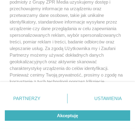
podmioty z Grupy ZPR Media uzyskujemy dostęp i
przechowujemy informacje na urządzeniu oraz
przetwarzamy dane osobowe, takie jak unikalne
identyfikatory, standardowe informacje wysyłane przez
urządzenie czy dane przeglądania w celu zapewniania
spersonalizowanych reklam, wybór spersonalizowanych
treści, pomiar reklam i treści, badanie odbiorców oraz
ulepszanie usług. Za zgodą Użytkownika my i Zaufani
Partnerzy możemy używać dokładnych danych
geolokalizacyjnych oraz aktywnie skanować
charakterystykę urządzenia do celów identyfikacji.
Ponieważ cenimy Twoją prywatność, prosimy o zgodę na
korzystanie z tych technologii poprzez kliknięcie
„Akceptuję”. Zgoda jest dobrowolna i zawsze możesz ją
zmienić/wycofać klikając przycisk ustawień prywatności
PARTNERZY
USTAWIENIA
znajdujący się w lewym dolnym rogu strony
. Niektóre
rodzaje przetwarzania danych nie wymagają zgody
Akceptuję
użytkownika, ale masz prawo sprzeciwić się takiemu
przetwarzaniu. Preferencje będą miały zastosowanie tylko
na tej witrynie.