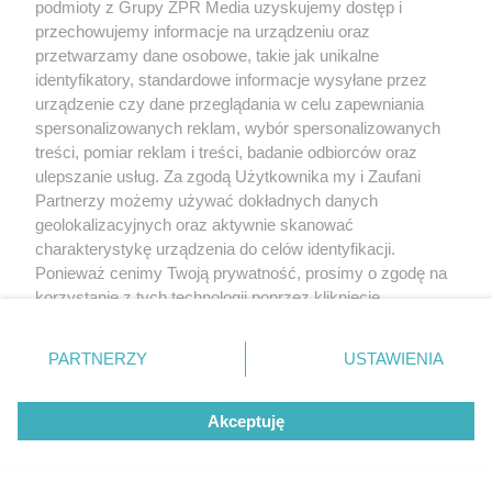
podmioty z Grupy ZPR Media uzyskujemy dostęp i
przechowujemy informacje na urządzeniu oraz
przetwarzamy dane osobowe, takie jak unikalne
identyfikatory, standardowe informacje wysyłane przez
urządzenie czy dane przeglądania w celu zapewniania
spersonalizowanych reklam, wybór spersonalizowanych
treści, pomiar reklam i treści, badanie odbiorców oraz
ulepszanie usług. Za zgodą Użytkownika my i Zaufani
Partnerzy możemy używać dokładnych danych
geolokalizacyjnych oraz aktywnie skanować
charakterystykę urządzenia do celów identyfikacji.
Ponieważ cenimy Twoją prywatność, prosimy o zgodę na
korzystanie z tych technologii poprzez kliknięcie
„Akceptuję”. Zgoda jest dobrowolna i zawsze możesz ją
zmienić/wycofać klikając przycisk ustawień prywatności
PARTNERZY
USTAWIENIA
znajdujący się w lewym dolnym rogu strony
. Niektóre
rodzaje przetwarzania danych nie wymagają zgody
Akceptuję
użytkownika, ale masz prawo sprzeciwić się takiemu
przetwarzaniu. Preferencje będą miały zastosowanie tylko
na tej witrynie.