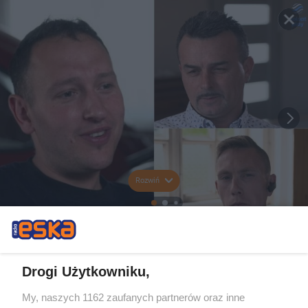
Rozwiń
Drogi Użytkowniku,
My, naszych 1162 zaufanych partnerów oraz inne