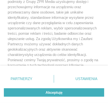
podmioty z Grupy ZPR Media uzyskujemy dostęp i
przechowujemy informacje na urządzeniu oraz
przetwarzamy dane osobowe, takie jak unikalne
identyfikatory, standardowe informacje wysyłane przez
urządzenie czy dane przeglądania w celu zapewniania
spersonalizowanych reklam, wybór spersonalizowanych
treści, pomiar reklam i treści, badanie odbiorców oraz
ulepszanie usług. Za zgodą Użytkownika my i Zaufani
Partnerzy możemy używać dokładnych danych
geolokalizacyjnych oraz aktywnie skanować
charakterystykę urządzenia do celów identyfikacji.
Ponieważ cenimy Twoją prywatność, prosimy o zgodę na
korzystanie z tych technologii poprzez kliknięcie
„Akceptuję”. Zgoda jest dobrowolna i zawsze możesz ją
zmienić/wycofać klikając przycisk ustawień prywatności
PARTNERZY
USTAWIENIA
znajdujący się w lewym dolnym rogu strony
. Niektóre
rodzaje przetwarzania danych nie wymagają zgody
Akceptuję
użytkownika, ale masz prawo sprzeciwić się takiemu
przetwarzaniu. Preferencje będą miały zastosowanie tylko
na tej witrynie.