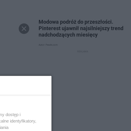
Modowa podróż do przeszłości.
Pinterest ujawnił najsilniejszy trend
nadchodzących miesięcy
Autor: Pexels.com
y dostęp i
lne identyfikatory,
iania