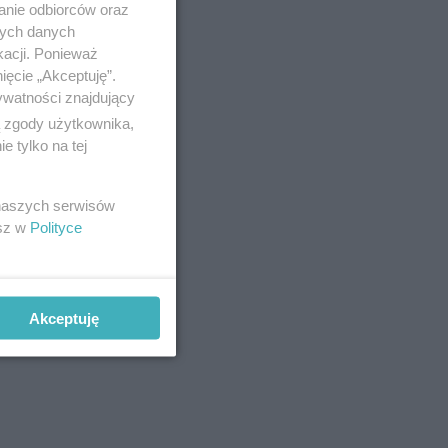
anie odbiorców oraz
nych danych
kacji. Ponieważ
ięcie „Akceptuję”.
ywatności znajdujący
ą zgody użytkownika,
 tylko na tej
 naszych serwisów
esz w
Polityce
Akceptuję