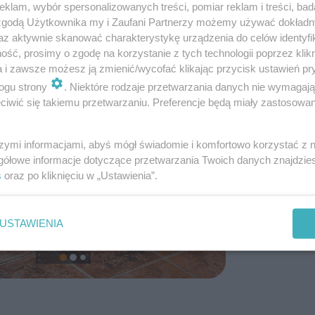
klam, wybór spersonalizowanych treści, pomiar reklam i treści, bad
 zgodą Użytkownika my i Zaufani Partnerzy możemy używać dokład
az aktywnie skanować charakterystykę urządzenia do celów identyfi
ść, prosimy o zgodę na korzystanie z tych technologii poprzez klikn
a i zawsze możesz ją zmienić/wycofać klikając przycisk ustawień pr
ogu strony
. Niektóre rodzaje przetwarzania danych nie wymagaj
iwić się takiemu przetwarzaniu. Preferencje będą miały zastosowanie
szymi informacjami, abyś mógł świadomie i komfortowo korzystać z
gółowe informacje dotyczące przetwarzania Twoich danych znajdzi
s
oraz po kliknięciu w „Ustawienia”.
USTAWIENIA