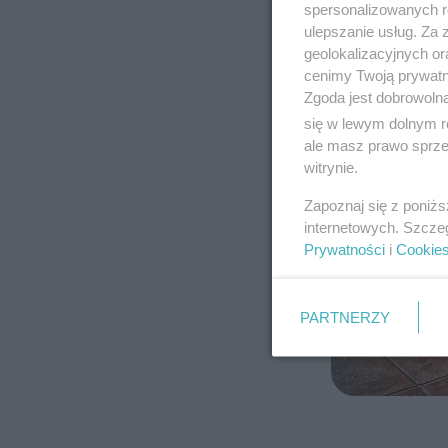
spersonalizowanych re
ulepszanie usług. Za
geolokalizacyjnych or
cenimy Twoją prywatno
Zgoda jest dobrowoln
się w lewym dolnym r
ale masz prawo sprzec
witrynie.
Zapoznaj się z poniż
internetowych. Szcze
Prywatności
i
Cookie
PARTNERZY