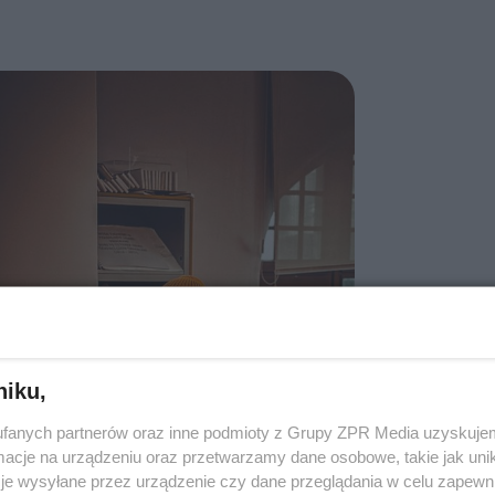
niku,
fanych partnerów oraz inne podmioty z Grupy ZPR Media uzyskujem
cje na urządzeniu oraz przetwarzamy dane osobowe, takie jak unika
je wysyłane przez urządzenie czy dane przeglądania w celu zapewn