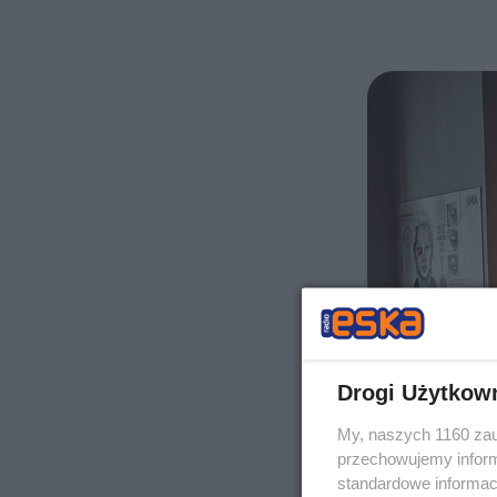
Drogi Użytkow
My, naszych 1160 zau
przechowujemy informa
standardowe informac