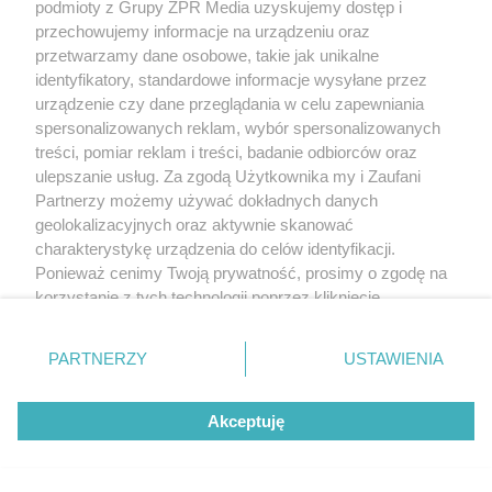
podmioty z Grupy ZPR Media uzyskujemy dostęp i
przechowujemy informacje na urządzeniu oraz
przetwarzamy dane osobowe, takie jak unikalne
identyfikatory, standardowe informacje wysyłane przez
urządzenie czy dane przeglądania w celu zapewniania
spersonalizowanych reklam, wybór spersonalizowanych
treści, pomiar reklam i treści, badanie odbiorców oraz
ulepszanie usług. Za zgodą Użytkownika my i Zaufani
Partnerzy możemy używać dokładnych danych
geolokalizacyjnych oraz aktywnie skanować
charakterystykę urządzenia do celów identyfikacji.
Ponieważ cenimy Twoją prywatność, prosimy o zgodę na
korzystanie z tych technologii poprzez kliknięcie
„Akceptuję”. Zgoda jest dobrowolna i zawsze możesz ją
zmienić/wycofać klikając przycisk ustawień prywatności
PARTNERZY
USTAWIENIA
znajdujący się w lewym dolnym rogu strony
. Niektóre
rodzaje przetwarzania danych nie wymagają zgody
Akceptuję
użytkownika, ale masz prawo sprzeciwić się takiemu
przetwarzaniu. Preferencje będą miały zastosowanie tylko
na tej witrynie.