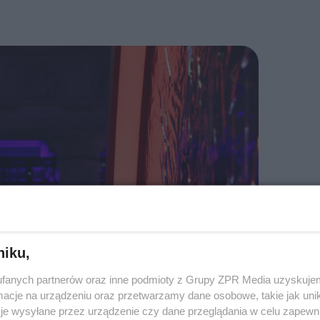
niku,
fanych partnerów oraz inne podmioty z Grupy ZPR Media uzyskujem
cje na urządzeniu oraz przetwarzamy dane osobowe, takie jak unika
je wysyłane przez urządzenie czy dane przeglądania w celu zapewn