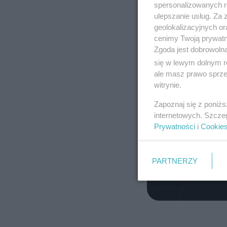
spersonalizowanych re
ulepszanie usług. Za
geolokalizacyjnych or
cenimy Twoją prywatno
Zgoda jest dobrowoln
się w lewym dolnym r
ale masz prawo sprzec
witrynie.
Zapoznaj się z poniż
internetowych. Szcze
Prywatności
i
Cookie
PARTNERZY