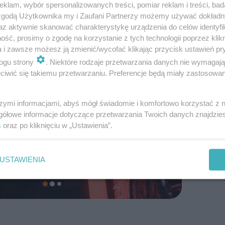
klam, wybór spersonalizowanych treści, pomiar reklam i treści, bad
 zgodą Użytkownika my i Zaufani Partnerzy możemy używać dokład
az aktywnie skanować charakterystykę urządzenia do celów identyfi
ść, prosimy o zgodę na korzystanie z tych technologii poprzez klikn
a i zawsze możesz ją zmienić/wycofać klikając przycisk ustawień pr
ogu strony
. Niektóre rodzaje przetwarzania danych nie wymagaj
iwić się takiemu przetwarzaniu. Preferencje będą miały zastosowanie
szymi informacjami, abyś mógł świadomie i komfortowo korzystać z
gółowe informacje dotyczące przetwarzania Twoich danych znajdzi
s
oraz po kliknięciu w „Ustawienia”.
USTAWIENIA