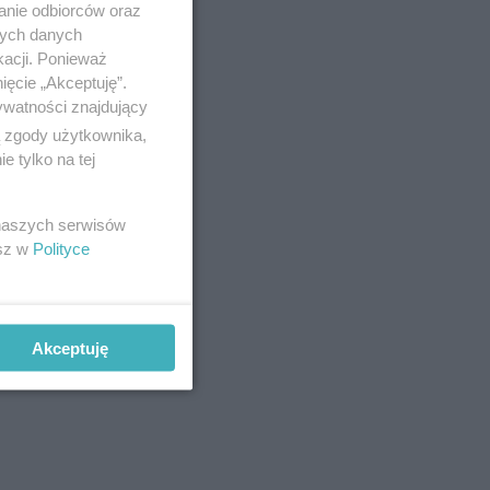
anie odbiorców oraz
nych danych
kacji. Ponieważ
ięcie „Akceptuję”.
ywatności znajdujący
ą zgody użytkownika,
 tylko na tej
 naszych serwisów
esz w
Polityce
Akceptuję