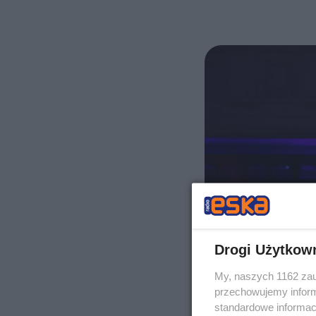
Drogi Użytkow
My, naszych 1162 zau
przechowujemy informa
standardowe informac