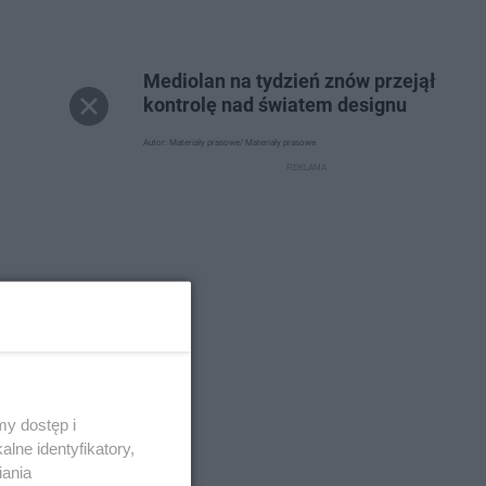
Mediolan na tydzień znów przejął
kontrolę nad światem designu
Autor: Materiały prasowe/ Materiały prasowe
y dostęp i
lne identyfikatory,
iania