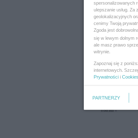
spersonalizowanych re
ulepszanie usług. Za
geolokalizacyjnych or
cenimy Twoją prywatno
Zgoda jest dobrowoln
się w lewym dolnym r
ale masz prawo sprzec
witrynie.
Zapoznaj się z poniż
internetowych. Szcze
Prywatności
i
Cookie
PARTNERZY