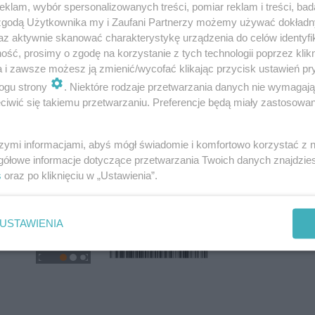
klam, wybór spersonalizowanych treści, pomiar reklam i treści, bad
 zgodą Użytkownika my i Zaufani Partnerzy możemy używać dokład
az aktywnie skanować charakterystykę urządzenia do celów identyfi
ść, prosimy o zgodę na korzystanie z tych technologii poprzez klikn
a i zawsze możesz ją zmienić/wycofać klikając przycisk ustawień pr
ogu strony
. Niektóre rodzaje przetwarzania danych nie wymagaj
iwić się takiemu przetwarzaniu. Preferencje będą miały zastosowanie
szymi informacjami, abyś mógł świadomie i komfortowo korzystać z
gółowe informacje dotyczące przetwarzania Twoich danych znajdzi
s
oraz po kliknięciu w „Ustawienia”.
USTAWIENIA