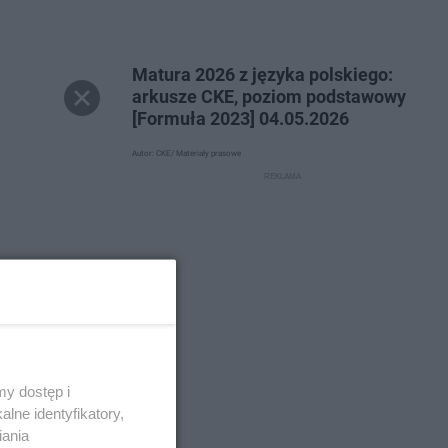
Matura 2026 z języka polskiego:
arkusze CKE, poziom podstawowy
[Formuła 2023] 04.05.2026
Autor: CKE/ Materiały prasowe
y dostęp i
lne identyfikatory,
iania