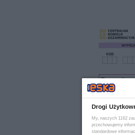
Drogi Użytkow
My, naszych 1162 zau
przechowujemy informa
standardowe informac