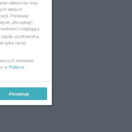
anie odbiorców oraz
nych danych
kacji. Ponieważ
ięcie „Akceptuję”.
ywatności znajdujący
ą zgody użytkownika,
 tylko na tej
 naszych serwisów
esz w
Polityce
Akceptuję