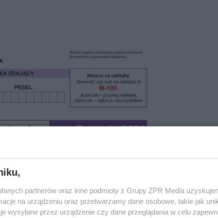
niku,
fanych partnerów oraz inne podmioty z Grupy ZPR Media uzyskujem
cje na urządzeniu oraz przetwarzamy dane osobowe, takie jak unika
je wysyłane przez urządzenie czy dane przeglądania w celu zapewn