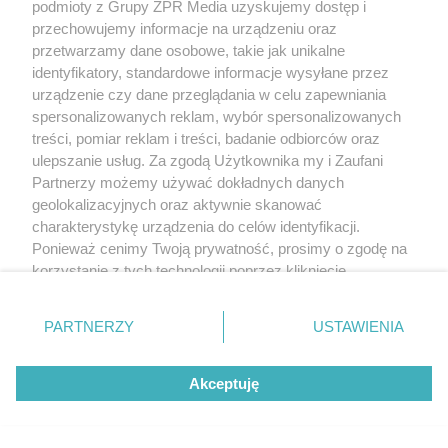
podmioty z Grupy ZPR Media uzyskujemy dostęp i
przechowujemy informacje na urządzeniu oraz
przetwarzamy dane osobowe, takie jak unikalne
identyfikatory, standardowe informacje wysyłane przez
urządzenie czy dane przeglądania w celu zapewniania
spersonalizowanych reklam, wybór spersonalizowanych
treści, pomiar reklam i treści, badanie odbiorców oraz
ulepszanie usług. Za zgodą Użytkownika my i Zaufani
Partnerzy możemy używać dokładnych danych
geolokalizacyjnych oraz aktywnie skanować
charakterystykę urządzenia do celów identyfikacji.
Ponieważ cenimy Twoją prywatność, prosimy o zgodę na
korzystanie z tych technologii poprzez kliknięcie
„Akceptuję”. Zgoda jest dobrowolna i zawsze możesz ją
zmienić/wycofać klikając przycisk ustawień prywatności
PARTNERZY
USTAWIENIA
znajdujący się w lewym dolnym rogu strony
. Niektóre
rodzaje przetwarzania danych nie wymagają zgody
Akceptuję
użytkownika, ale masz prawo sprzeciwić się takiemu
przetwarzaniu. Preferencje będą miały zastosowanie tylko
na tej witrynie.