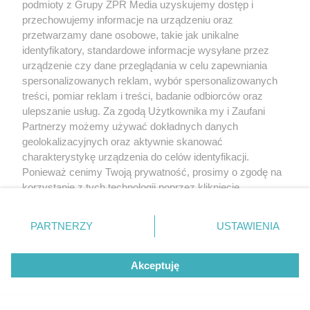
podmioty z Grupy ZPR Media uzyskujemy dostęp i
przechowujemy informacje na urządzeniu oraz
przetwarzamy dane osobowe, takie jak unikalne
identyfikatory, standardowe informacje wysyłane przez
urządzenie czy dane przeglądania w celu zapewniania
spersonalizowanych reklam, wybór spersonalizowanych
treści, pomiar reklam i treści, badanie odbiorców oraz
ulepszanie usług. Za zgodą Użytkownika my i Zaufani
Partnerzy możemy używać dokładnych danych
geolokalizacyjnych oraz aktywnie skanować
charakterystykę urządzenia do celów identyfikacji.
Ponieważ cenimy Twoją prywatność, prosimy o zgodę na
korzystanie z tych technologii poprzez kliknięcie
„Akceptuję”. Zgoda jest dobrowolna i zawsze możesz ją
zmienić/wycofać klikając przycisk ustawień prywatności
PARTNERZY
USTAWIENIA
znajdujący się w lewym dolnym rogu strony
. Niektóre
rodzaje przetwarzania danych nie wymagają zgody
Akceptuję
użytkownika, ale masz prawo sprzeciwić się takiemu
przetwarzaniu. Preferencje będą miały zastosowanie tylko
na tej witrynie.