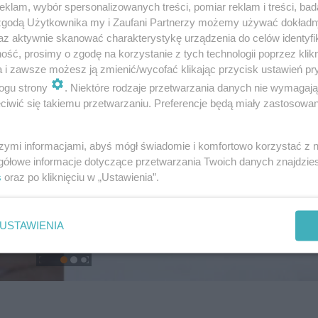
klam, wybór spersonalizowanych treści, pomiar reklam i treści, bad
 zgodą Użytkownika my i Zaufani Partnerzy możemy używać dokład
az aktywnie skanować charakterystykę urządzenia do celów identyfi
ść, prosimy o zgodę na korzystanie z tych technologii poprzez klikn
a i zawsze możesz ją zmienić/wycofać klikając przycisk ustawień pr
ogu strony
. Niektóre rodzaje przetwarzania danych nie wymagaj
iwić się takiemu przetwarzaniu. Preferencje będą miały zastosowanie
szymi informacjami, abyś mógł świadomie i komfortowo korzystać z
gółowe informacje dotyczące przetwarzania Twoich danych znajdzi
s
oraz po kliknięciu w „Ustawienia”.
USTAWIENIA