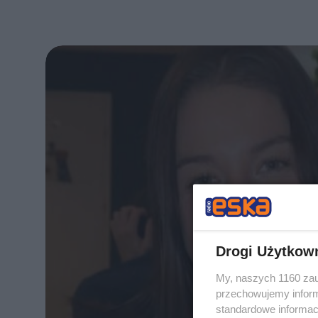
Drogi Użytkow
My, naszych 1160 zau
przechowujemy informa
standardowe informac