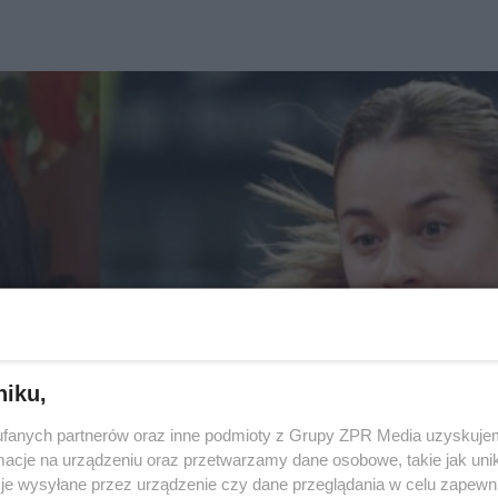
niku,
fanych partnerów oraz inne podmioty z Grupy ZPR Media uzyskujem
cje na urządzeniu oraz przetwarzamy dane osobowe, takie jak unika
je wysyłane przez urządzenie czy dane przeglądania w celu zapewn