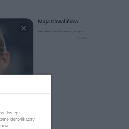
Maja Chwalińska
Autor: Maja Chwalińska Instagram/ Instagram
y dostęp i
lne identyfikatory,
iania