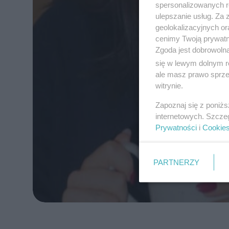
spersonalizowanych re
ulepszanie usług. Za
geolokalizacyjnych or
cenimy Twoją prywatno
Zgoda jest dobrowoln
się w lewym dolnym r
ale masz prawo sprzec
witrynie.
Zapoznaj się z poniż
internetowych. Szcze
Prywatności
i
Cookie
PARTNERZY