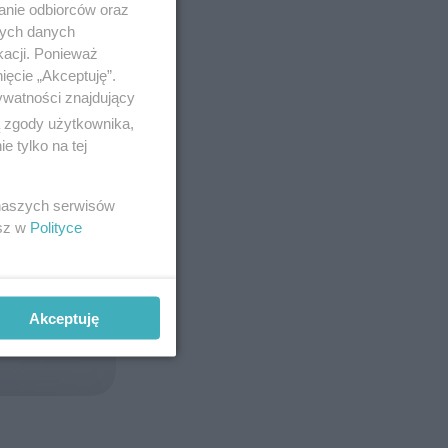
anie odbiorców oraz
nych danych
kacji. Ponieważ
ięcie „Akceptuję”.
ywatności znajdujący
ą zgody użytkownika,
 tylko na tej
 naszych serwisów
esz w
Polityce
Akceptuję