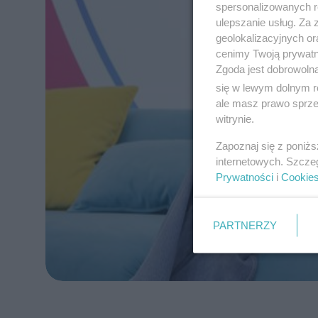
spersonalizowanych re
ulepszanie usług. Za
geolokalizacyjnych or
cenimy Twoją prywatno
Zgoda jest dobrowoln
się w lewym dolnym r
ale masz prawo sprzec
witrynie.
Zapoznaj się z poniż
internetowych. Szcze
Prywatności
i
Cookie
PARTNERZY