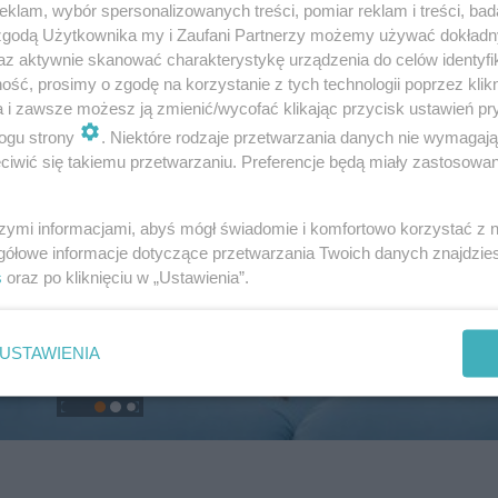
klam, wybór spersonalizowanych treści, pomiar reklam i treści, bad
 zgodą Użytkownika my i Zaufani Partnerzy możemy używać dokład
az aktywnie skanować charakterystykę urządzenia do celów identyfi
ść, prosimy o zgodę na korzystanie z tych technologii poprzez klikn
a i zawsze możesz ją zmienić/wycofać klikając przycisk ustawień pr
ogu strony
. Niektóre rodzaje przetwarzania danych nie wymagaj
iwić się takiemu przetwarzaniu. Preferencje będą miały zastosowanie
szymi informacjami, abyś mógł świadomie i komfortowo korzystać z
gółowe informacje dotyczące przetwarzania Twoich danych znajdzi
s
oraz po kliknięciu w „Ustawienia”.
USTAWIENIA