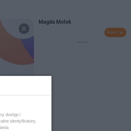
Magda Mołek
Rozwiń
y dostęp i
lne identyfikatory,
iania