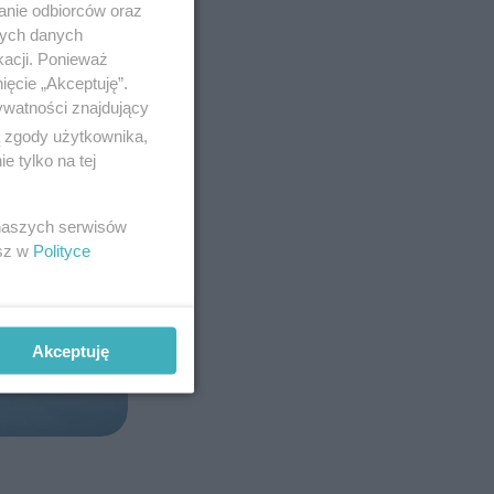
anie odbiorców oraz
nych danych
kacji. Ponieważ
ięcie „Akceptuję”.
ywatności znajdujący
ą zgody użytkownika,
 tylko na tej
 naszych serwisów
esz w
Polityce
Akceptuję