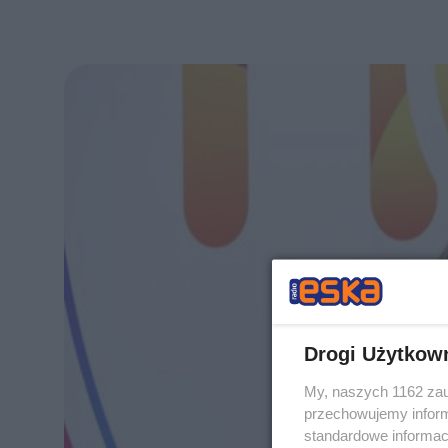
Drogi Użytkow
My, naszych 1162 zau
przechowujemy informa
standardowe informac