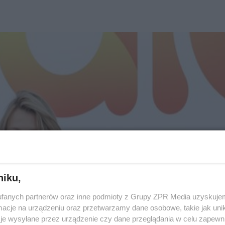
niku,
fanych partnerów oraz inne podmioty z Grupy ZPR Media uzyskujem
cje na urządzeniu oraz przetwarzamy dane osobowe, takie jak unika
je wysyłane przez urządzenie czy dane przeglądania w celu zapewn