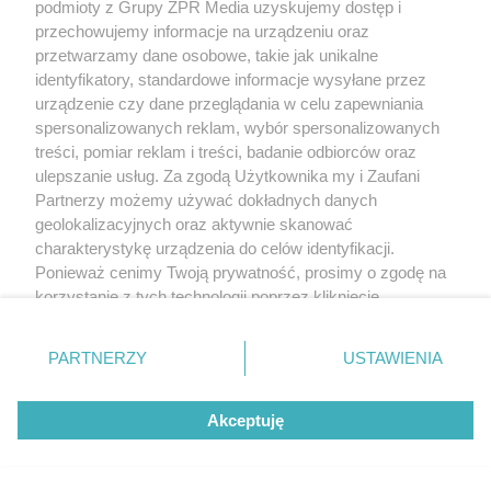
podmioty z Grupy ZPR Media uzyskujemy dostęp i
przechowujemy informacje na urządzeniu oraz
przetwarzamy dane osobowe, takie jak unikalne
identyfikatory, standardowe informacje wysyłane przez
urządzenie czy dane przeglądania w celu zapewniania
spersonalizowanych reklam, wybór spersonalizowanych
treści, pomiar reklam i treści, badanie odbiorców oraz
ulepszanie usług. Za zgodą Użytkownika my i Zaufani
Partnerzy możemy używać dokładnych danych
geolokalizacyjnych oraz aktywnie skanować
charakterystykę urządzenia do celów identyfikacji.
Ponieważ cenimy Twoją prywatność, prosimy o zgodę na
korzystanie z tych technologii poprzez kliknięcie
„Akceptuję”. Zgoda jest dobrowolna i zawsze możesz ją
zmienić/wycofać klikając przycisk ustawień prywatności
PARTNERZY
USTAWIENIA
znajdujący się w lewym dolnym rogu strony
. Niektóre
rodzaje przetwarzania danych nie wymagają zgody
Akceptuję
użytkownika, ale masz prawo sprzeciwić się takiemu
przetwarzaniu. Preferencje będą miały zastosowanie tylko
na tej witrynie.