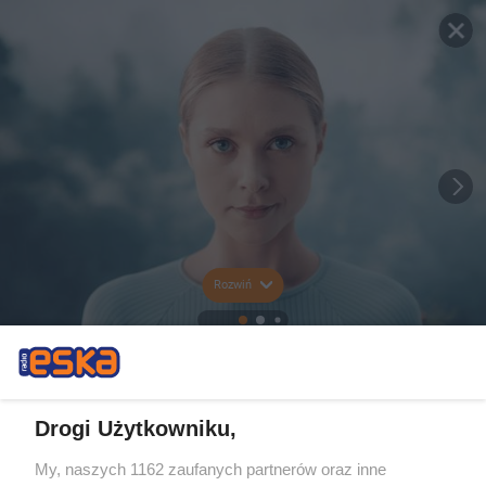
Rozwiń
Drogi Użytkowniku,
My, naszych 1162 zaufanych partnerów oraz inne