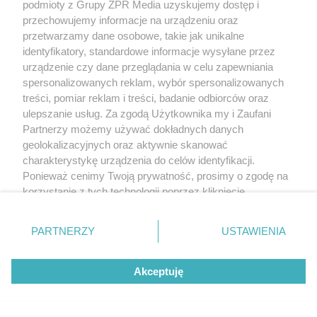
podmioty z Grupy ZPR Media uzyskujemy dostęp i
przechowujemy informacje na urządzeniu oraz
przetwarzamy dane osobowe, takie jak unikalne
identyfikatory, standardowe informacje wysyłane przez
urządzenie czy dane przeglądania w celu zapewniania
spersonalizowanych reklam, wybór spersonalizowanych
treści, pomiar reklam i treści, badanie odbiorców oraz
ulepszanie usług. Za zgodą Użytkownika my i Zaufani
Partnerzy możemy używać dokładnych danych
geolokalizacyjnych oraz aktywnie skanować
charakterystykę urządzenia do celów identyfikacji.
Ponieważ cenimy Twoją prywatność, prosimy o zgodę na
korzystanie z tych technologii poprzez kliknięcie
„Akceptuję”. Zgoda jest dobrowolna i zawsze możesz ją
zmienić/wycofać klikając przycisk ustawień prywatności
PARTNERZY
USTAWIENIA
znajdujący się w lewym dolnym rogu strony
. Niektóre
rodzaje przetwarzania danych nie wymagają zgody
Akceptuję
użytkownika, ale masz prawo sprzeciwić się takiemu
przetwarzaniu. Preferencje będą miały zastosowanie tylko
na tej witrynie.