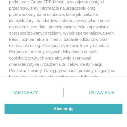
podmioty z Grupy ZPR Media uzyskujemy dostęp i
przechowujemy informacje na urządzeniu oraz
przetwarzamy dane osobowe, takie jak unikalne
identyfikatory, standardowe informacje wysyłane przez
urządzenie czy dane przeglądania w celu zapewniania
spersonalizowanych reklam, wybór spersonalizowanych
treści, pomiar reklam i treści, badanie odbiorców oraz
ulepszanie usług. Za zgodą Użytkownika my i Zaufani
Partnerzy możemy używać dokładnych danych
geolokalizacyjnych oraz aktywnie skanować
charakterystykę urządzenia do celów identyfikacji.
Ponieważ cenimy Twoją prywatność, prosimy o zgodę na
korzystanie z tych technologii poprzez kliknięcie
„Akceptuję”. Zgoda jest dobrowolna i zawsze możesz ją
zmienić/wycofać klikając przycisk ustawień prywatności
PARTNERZY
USTAWIENIA
znajdujący się w lewym dolnym rogu strony
. Niektóre
rodzaje przetwarzania danych nie wymagają zgody
Akceptuję
użytkownika, ale masz prawo sprzeciwić się takiemu
przetwarzaniu. Preferencje będą miały zastosowanie tylko
na tej witrynie.