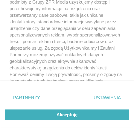
podmioty z Grupy ZPR Media uzyskujemy dostęp i
przechowujemy informacje na urządzeniu oraz
przetwarzamy dane osobowe, takie jak unikalne
identyfikatory, standardowe informacje wysyłane przez
urządzenie czy dane przeglądania w celu zapewniania
spersonalizowanych reklam, wybór spersonalizowanych
treści, pomiar reklam i treści, badanie odbiorców oraz
ulepszanie usług. Za zgodą Użytkownika my i Zaufani
Partnerzy możemy używać dokładnych danych
geolokalizacyjnych oraz aktywnie skanować
charakterystykę urządzenia do celów identyfikacji.
Ponieważ cenimy Twoją prywatność, prosimy o zgodę na
korzystanie z tych technologii poprzez kliknięcie
„Akceptuję”. Zgoda jest dobrowolna i zawsze możesz ją
zmienić/wycofać klikając przycisk ustawień prywatności
PARTNERZY
USTAWIENIA
znajdujący się w lewym dolnym rogu strony
. Niektóre
rodzaje przetwarzania danych nie wymagają zgody
Akceptuję
użytkownika, ale masz prawo sprzeciwić się takiemu
przetwarzaniu. Preferencje będą miały zastosowanie tylko
na tej witrynie.