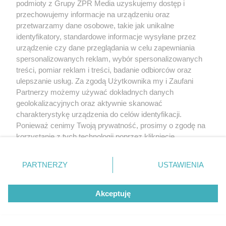
podmioty z Grupy ZPR Media uzyskujemy dostęp i
przechowujemy informacje na urządzeniu oraz
przetwarzamy dane osobowe, takie jak unikalne
identyfikatory, standardowe informacje wysyłane przez
urządzenie czy dane przeglądania w celu zapewniania
spersonalizowanych reklam, wybór spersonalizowanych
treści, pomiar reklam i treści, badanie odbiorców oraz
ulepszanie usług. Za zgodą Użytkownika my i Zaufani
Partnerzy możemy używać dokładnych danych
geolokalizacyjnych oraz aktywnie skanować
charakterystykę urządzenia do celów identyfikacji.
Ponieważ cenimy Twoją prywatność, prosimy o zgodę na
korzystanie z tych technologii poprzez kliknięcie
„Akceptuję”. Zgoda jest dobrowolna i zawsze możesz ją
zmienić/wycofać klikając przycisk ustawień prywatności
PARTNERZY
USTAWIENIA
znajdujący się w lewym dolnym rogu strony
. Niektóre
rodzaje przetwarzania danych nie wymagają zgody
Akceptuję
użytkownika, ale masz prawo sprzeciwić się takiemu
przetwarzaniu. Preferencje będą miały zastosowanie tylko
na tej witrynie.