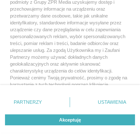
podmioty z Grupy ZPR Media uzyskujemy dostęp i
przechowujemy informacje na urządzeniu oraz
przetwarzamy dane osobowe, takie jak unikalne
identyfikatory, standardowe informacje wysyłane przez
urządzenie czy dane przeglądania w celu zapewniania
spersonalizowanych reklam, wybór spersonalizowanych
treści, pomiar reklam i treści, badanie odbiorców oraz
ulepszanie usług. Za zgodą Użytkownika my i Zaufani
Partnerzy możemy używać dokładnych danych
geolokalizacyjnych oraz aktywnie skanować
charakterystykę urządzenia do celów identyfikacji.
Ponieważ cenimy Twoją prywatność, prosimy o zgodę na
korzystanie z tych technologii poprzez kliknięcie
„Akceptuję”. Zgoda jest dobrowolna i zawsze możesz ją
zmienić/wycofać klikając przycisk ustawień prywatności
PARTNERZY
USTAWIENIA
znajdujący się w lewym dolnym rogu strony
. Niektóre
rodzaje przetwarzania danych nie wymagają zgody
Akceptuję
użytkownika, ale masz prawo sprzeciwić się takiemu
przetwarzaniu. Preferencje będą miały zastosowanie tylko
na tej witrynie.