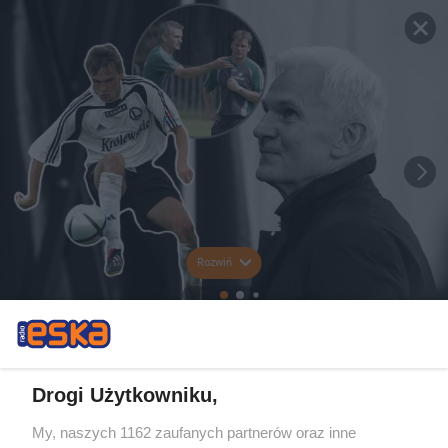
Rozwiń
Drogi Użytkowniku,
My, naszych 1162 zaufanych partnerów oraz inne