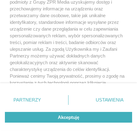
podmioty z Grupy ZPR Media uzyskujemy dostęp i
przechowujemy informacje na urządzeniu oraz
przetwarzamy dane osobowe, takie jak unikalne
identyfikatory, standardowe informacje wysyłane przez
urządzenie czy dane przeglądania w celu zapewniania
spersonalizowanych reklam, wybór spersonalizowanych
treści, pomiar reklam i treści, badanie odbiorców oraz
ulepszanie usług. Za zgodą Użytkownika my i Zaufani
Partnerzy możemy używać dokładnych danych
geolokalizacyjnych oraz aktywnie skanować
charakterystykę urządzenia do celów identyfikacji.
Ponieważ cenimy Twoją prywatność, prosimy o zgodę na
korzystanie z tych technologii poprzez kliknięcie
„Akceptuję”. Zgoda jest dobrowolna i zawsze możesz ją
zmienić/wycofać klikając przycisk ustawień prywatności
PARTNERZY
USTAWIENIA
znajdujący się w lewym dolnym rogu strony
. Niektóre
rodzaje przetwarzania danych nie wymagają zgody
Akceptuję
użytkownika, ale masz prawo sprzeciwić się takiemu
przetwarzaniu. Preferencje będą miały zastosowanie tylko
na tej witrynie.