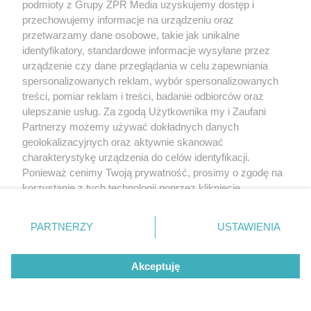
podmioty z Grupy ZPR Media uzyskujemy dostęp i
przechowujemy informacje na urządzeniu oraz
przetwarzamy dane osobowe, takie jak unikalne
identyfikatory, standardowe informacje wysyłane przez
urządzenie czy dane przeglądania w celu zapewniania
spersonalizowanych reklam, wybór spersonalizowanych
treści, pomiar reklam i treści, badanie odbiorców oraz
ulepszanie usług. Za zgodą Użytkownika my i Zaufani
Partnerzy możemy używać dokładnych danych
geolokalizacyjnych oraz aktywnie skanować
charakterystykę urządzenia do celów identyfikacji.
Ponieważ cenimy Twoją prywatność, prosimy o zgodę na
korzystanie z tych technologii poprzez kliknięcie
„Akceptuję”. Zgoda jest dobrowolna i zawsze możesz ją
zmienić/wycofać klikając przycisk ustawień prywatności
PARTNERZY
USTAWIENIA
znajdujący się w lewym dolnym rogu strony
. Niektóre
rodzaje przetwarzania danych nie wymagają zgody
Akceptuję
użytkownika, ale masz prawo sprzeciwić się takiemu
przetwarzaniu. Preferencje będą miały zastosowanie tylko
na tej witrynie.