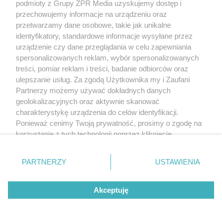
podmioty z Grupy ZPR Media uzyskujemy dostęp i
przechowujemy informacje na urządzeniu oraz
przetwarzamy dane osobowe, takie jak unikalne
identyfikatory, standardowe informacje wysyłane przez
urządzenie czy dane przeglądania w celu zapewniania
spersonalizowanych reklam, wybór spersonalizowanych
treści, pomiar reklam i treści, badanie odbiorców oraz
ulepszanie usług. Za zgodą Użytkownika my i Zaufani
Partnerzy możemy używać dokładnych danych
geolokalizacyjnych oraz aktywnie skanować
charakterystykę urządzenia do celów identyfikacji.
Ponieważ cenimy Twoją prywatność, prosimy o zgodę na
korzystanie z tych technologii poprzez kliknięcie
„Akceptuję”. Zgoda jest dobrowolna i zawsze możesz ją
zmienić/wycofać klikając przycisk ustawień prywatności
PARTNERZY
USTAWIENIA
znajdujący się w lewym dolnym rogu strony
. Niektóre
rodzaje przetwarzania danych nie wymagają zgody
Akceptuję
użytkownika, ale masz prawo sprzeciwić się takiemu
przetwarzaniu. Preferencje będą miały zastosowanie tylko
na tej witrynie.