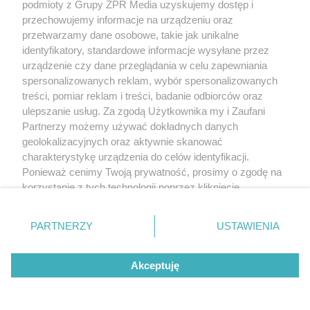
podmioty z Grupy ZPR Media uzyskujemy dostęp i
przechowujemy informacje na urządzeniu oraz
przetwarzamy dane osobowe, takie jak unikalne
identyfikatory, standardowe informacje wysyłane przez
urządzenie czy dane przeglądania w celu zapewniania
spersonalizowanych reklam, wybór spersonalizowanych
treści, pomiar reklam i treści, badanie odbiorców oraz
ulepszanie usług. Za zgodą Użytkownika my i Zaufani
Partnerzy możemy używać dokładnych danych
geolokalizacyjnych oraz aktywnie skanować
charakterystykę urządzenia do celów identyfikacji.
Ponieważ cenimy Twoją prywatność, prosimy o zgodę na
korzystanie z tych technologii poprzez kliknięcie
„Akceptuję”. Zgoda jest dobrowolna i zawsze możesz ją
zmienić/wycofać klikając przycisk ustawień prywatności
PARTNERZY
USTAWIENIA
znajdujący się w lewym dolnym rogu strony
. Niektóre
rodzaje przetwarzania danych nie wymagają zgody
Akceptuję
użytkownika, ale masz prawo sprzeciwić się takiemu
przetwarzaniu. Preferencje będą miały zastosowanie tylko
na tej witrynie.