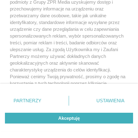
podmioty z Grupy ZPR Media uzyskujemy dostęp i
przechowujemy informacje na urządzeniu oraz
przetwarzamy dane osobowe, takie jak unikalne
identyfikatory, standardowe informacje wysyłane przez
urządzenie czy dane przeglądania w celu zapewniania
spersonalizowanych reklam, wybór spersonalizowanych
treści, pomiar reklam i treści, badanie odbiorców oraz
ulepszanie usług. Za zgodą Użytkownika my i Zaufani
Partnerzy możemy używać dokładnych danych
geolokalizacyjnych oraz aktywnie skanować
charakterystykę urządzenia do celów identyfikacji.
Ponieważ cenimy Twoją prywatność, prosimy o zgodę na
korzystanie z tych technologii poprzez kliknięcie
„Akceptuję”. Zgoda jest dobrowolna i zawsze możesz ją
zmienić/wycofać klikając przycisk ustawień prywatności
PARTNERZY
USTAWIENIA
znajdujący się w lewym dolnym rogu strony
. Niektóre
rodzaje przetwarzania danych nie wymagają zgody
Akceptuję
użytkownika, ale masz prawo sprzeciwić się takiemu
przetwarzaniu. Preferencje będą miały zastosowanie tylko
na tej witrynie.