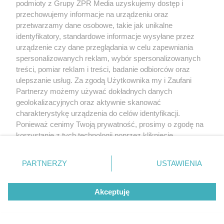
podmioty z Grupy ZPR Media uzyskujemy dostęp i
przechowujemy informacje na urządzeniu oraz
przetwarzamy dane osobowe, takie jak unikalne
identyfikatory, standardowe informacje wysyłane przez
urządzenie czy dane przeglądania w celu zapewniania
spersonalizowanych reklam, wybór spersonalizowanych
treści, pomiar reklam i treści, badanie odbiorców oraz
ulepszanie usług. Za zgodą Użytkownika my i Zaufani
Partnerzy możemy używać dokładnych danych
geolokalizacyjnych oraz aktywnie skanować
charakterystykę urządzenia do celów identyfikacji.
Ponieważ cenimy Twoją prywatność, prosimy o zgodę na
korzystanie z tych technologii poprzez kliknięcie
„Akceptuję”. Zgoda jest dobrowolna i zawsze możesz ją
zmienić/wycofać klikając przycisk ustawień prywatności
PARTNERZY
USTAWIENIA
znajdujący się w lewym dolnym rogu strony
. Niektóre
rodzaje przetwarzania danych nie wymagają zgody
Akceptuję
użytkownika, ale masz prawo sprzeciwić się takiemu
przetwarzaniu. Preferencje będą miały zastosowanie tylko
na tej witrynie.