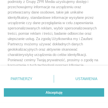
podmioty z Grupy ZPR Media uzyskujemy dostęp i
przechowujemy informacje na urządzeniu oraz
przetwarzamy dane osobowe, takie jak unikalne
identyfikatory, standardowe informacje wysyłane przez
urządzenie czy dane przeglądania w celu zapewniania
spersonalizowanych reklam, wybór spersonalizowanych
treści, pomiar reklam i treści, badanie odbiorców oraz
ulepszanie usług. Za zgodą Użytkownika my i Zaufani
Partnerzy możemy używać dokładnych danych
geolokalizacyjnych oraz aktywnie skanować
charakterystykę urządzenia do celów identyfikacji.
Ponieważ cenimy Twoją prywatność, prosimy o zgodę na
korzystanie z tych technologii poprzez kliknięcie
„Akceptuję”. Zgoda jest dobrowolna i zawsze możesz ją
zmienić/wycofać klikając przycisk ustawień prywatności
PARTNERZY
USTAWIENIA
znajdujący się w lewym dolnym rogu strony
. Niektóre
rodzaje przetwarzania danych nie wymagają zgody
Akceptuję
użytkownika, ale masz prawo sprzeciwić się takiemu
przetwarzaniu. Preferencje będą miały zastosowanie tylko
na tej witrynie.