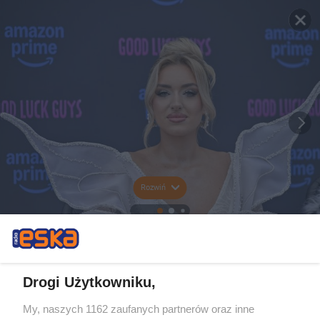
Rozwiń
Drogi Użytkowniku,
My, naszych 1162 zaufanych partnerów oraz inne