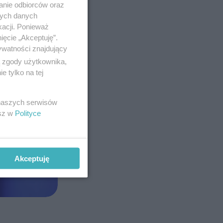
anie odbiorców oraz
nych danych
kacji. Ponieważ
ięcie „Akceptuję”.
ywatności znajdujący
ą zgody użytkownika,
 tylko na tej
 naszych serwisów
esz w
Polityce
Akceptuję