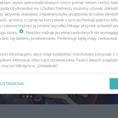
klam, wybór spersonalizowanych treści, pomiar reklam i treści, bad
 zgodą Użytkownika my i Zaufani Partnerzy możemy używać dokład
az aktywnie skanować charakterystykę urządzenia do celów identyfi
ść, prosimy o zgodę na korzystanie z tych technologii poprzez klikn
a i zawsze możesz ją zmienić/wycofać klikając przycisk ustawień pr
ogu strony
. Niektóre rodzaje przetwarzania danych nie wymagaj
iwić się takiemu przetwarzaniu. Preferencje będą miały zastosowanie
szymi informacjami, abyś mógł świadomie i komfortowo korzystać z
gółowe informacje dotyczące przetwarzania Twoich danych znajdzi
s
oraz po kliknięciu w „Ustawienia”.
USTAWIENIA