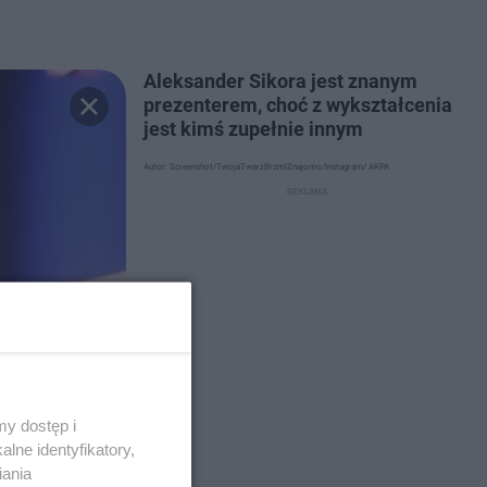
Aleksander Sikora jest znanym
prezenterem, choć z wykształcenia
jest kimś zupełnie innym
Autor: Screenshot/TwojaTwarzBrzmiZnajomo/Instagram/ AKPA
y dostęp i
lne identyfikatory,
iania