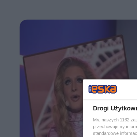
Drogi Użytkow
My, naszych 1162 zau
przechowujemy informa
standardowe informac