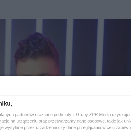
niku,
fanych partnerów oraz inne podmioty z Grupy ZPR Media uzyskujem
cje na urządzeniu oraz przetwarzamy dane osobowe, takie jak unika
je wysyłane przez urządzenie czy dane przeglądania w celu zapewn