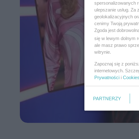
spersonalizowanych re
ulepszanie usług. Za
geolokalizacyjnych or
cenimy Twoją prywatno
Zgoda jest dobrowoln
się w lewym dolnym r
ale masz prawo sprzec
witrynie.
Zapoznaj się z poniż
internetowych. Szcze
Prywatności
i
Cookie
PARTNERZY