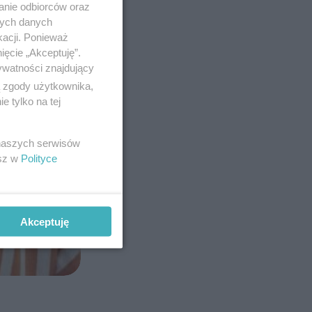
anie odbiorców oraz
nych danych
kacji. Ponieważ
ięcie „Akceptuję”.
ywatności znajdujący
ą zgody użytkownika,
 tylko na tej
 naszych serwisów
P
esz w
Polityce
Akceptuję