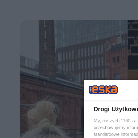
Drogi Użytkow
My, naszych 1160 zau
przechowujemy informa
standardowe informac