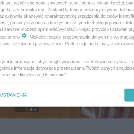
klam, wybór spersonalizowanych treści, pomiar reklam i treści, bad
 zgodą Użytkownika my i Zaufani Partnerzy możemy używać dokład
az aktywnie skanować charakterystykę urządzenia do celów identyfi
ść, prosimy o zgodę na korzystanie z tych technologii poprzez klikn
a i zawsze możesz ją zmienić/wycofać klikając przycisk ustawień pr
ogu strony
. Niektóre rodzaje przetwarzania danych nie wymagaj
iwić się takiemu przetwarzaniu. Preferencje będą miały zastosowanie
szymi informacjami, abyś mógł świadomie i komfortowo korzystać z
gółowe informacje dotyczące przetwarzania Twoich danych znajdzi
s
oraz po kliknięciu w „Ustawienia”.
USTAWIENIA