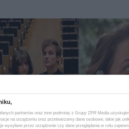
niku,
fanych partnerów oraz inne podmioty z Grupy ZPR Media uzyskujem
cje na urządzeniu oraz przetwarzamy dane osobowe, takie jak unika
je wysyłane przez urządzenie czy dane przeglądania w celu zapewn