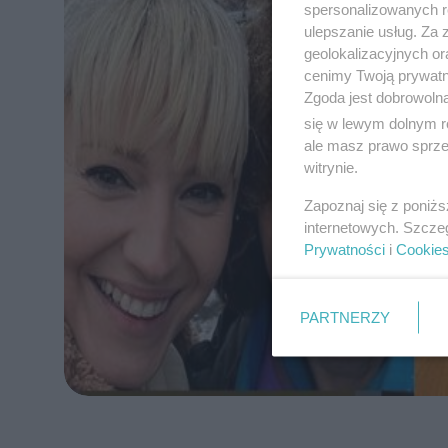
spersonalizowanych re
ulepszanie usług. Za
geolokalizacyjnych or
cenimy Twoją prywatno
Zgoda jest dobrowoln
się w lewym dolnym r
ale masz prawo sprzec
witrynie.
Zapoznaj się z poniż
internetowych. Szcze
Prywatności
i
Cookie
PARTNERZY