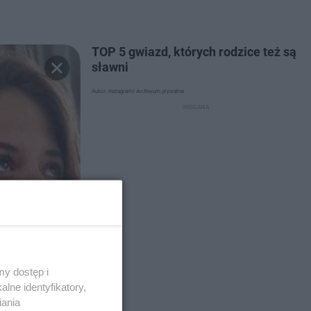
TOP 5 gwiazd, których rodzice też są
sławni
Autor: Instagram/ Archiwum prywatne
y dostęp i
lne identyfikatory,
iania