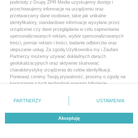
podmioty z Grupy ZPR Media uzyskujemy dostęp i
przechowujemy informacje na urządzeniu oraz
przetwarzamy dane osobowe, takie jak unikalne
identyfikatory, standardowe informacje wysyłane przez
Post udostępniony przez Salma Hayek Pinault (@salmahayek)
urządzenie czy dane przeglądania w celu zapewniania
spersonalizowanych reklam, wybór spersonalizowanych
treści, pomiar reklam i treści, badanie odbiorców oraz
ulepszanie usług. Za zgodą Użytkownika my i Zaufani
Partnerzy możemy używać dokładnych danych
geolokalizacyjnych oraz aktywnie skanować
charakterystykę urządzenia do celów identyfikacji.
Ponieważ cenimy Twoją prywatność, prosimy o zgodę na
korzystanie z tych technologii poprzez kliknięcie
„Akceptuję”. Zgoda jest dobrowolna i zawsze możesz ją
zmienić/wycofać klikając przycisk ustawień prywatności
PARTNERZY
USTAWIENIA
znajdujący się w lewym dolnym rogu strony
. Niektóre
rodzaje przetwarzania danych nie wymagają zgody
Akceptuję
użytkownika, ale masz prawo sprzeciwić się takiemu
przetwarzaniu. Preferencje będą miały zastosowanie tylko
na tej witrynie.