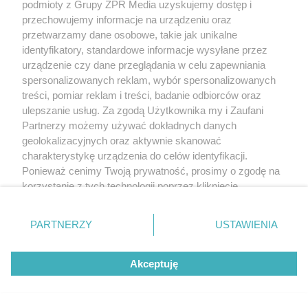
podmioty z Grupy ZPR Media uzyskujemy dostęp i
przechowujemy informacje na urządzeniu oraz
przetwarzamy dane osobowe, takie jak unikalne
identyfikatory, standardowe informacje wysyłane przez
urządzenie czy dane przeglądania w celu zapewniania
spersonalizowanych reklam, wybór spersonalizowanych
treści, pomiar reklam i treści, badanie odbiorców oraz
ulepszanie usług. Za zgodą Użytkownika my i Zaufani
Partnerzy możemy używać dokładnych danych
geolokalizacyjnych oraz aktywnie skanować
charakterystykę urządzenia do celów identyfikacji.
Ponieważ cenimy Twoją prywatność, prosimy o zgodę na
korzystanie z tych technologii poprzez kliknięcie
„Akceptuję”. Zgoda jest dobrowolna i zawsze możesz ją
zmienić/wycofać klikając przycisk ustawień prywatności
PARTNERZY
USTAWIENIA
znajdujący się w lewym dolnym rogu strony
. Niektóre
rodzaje przetwarzania danych nie wymagają zgody
Akceptuję
użytkownika, ale masz prawo sprzeciwić się takiemu
przetwarzaniu. Preferencje będą miały zastosowanie tylko
na tej witrynie.