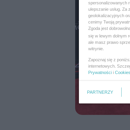
spersonalizowanych re
ulepszanie usług. Za
geolokalizacyjnych or
cenimy Twoją prywatno
Zgoda jest dobrowoln
się w lewym dolnym r
ale masz prawo sprzec
witrynie.
Zapoznaj się z poniż
internetowych. Szcze
Prywatności
i
Cookie
PARTNERZY