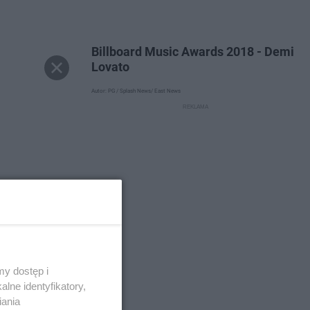
Billboard Music Awards 2018 - Demi
Lovato
Autor: PG / Splash News/ East News
y dostęp i
lne identyfikatory,
iania