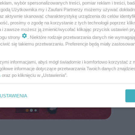
klam, wybór spersonalizowanych treści, pomiar reklam i treści, bad
 zgodą Użytkownika my i Zaufani Partnerzy możemy używać dokład
az aktywnie skanować charakterystykę urządzenia do celów identyfi
ść, prosimy o zgodę na korzystanie z tych technologii poprzez klikn
a i zawsze możesz ją zmienić/wycofać klikając przycisk ustawień pr
ogu strony
. Niektóre rodzaje przetwarzania danych nie wymagaj
iwić się takiemu przetwarzaniu. Preferencje będą miały zastosowanie
szymi informacjami, abyś mógł świadomie i komfortowo korzystać z
gółowe informacje dotyczące przetwarzania Twoich danych znajdzi
s
oraz po kliknięciu w „Ustawienia”.
USTAWIENIA