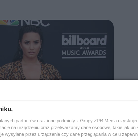
niku,
fanych partnerów oraz inne podmioty z Grupy ZPR Media uzyskujem
cje na urządzeniu oraz przetwarzamy dane osobowe, takie jak unika
je wysyłane przez urządzenie czy dane przeglądania w celu zapewn