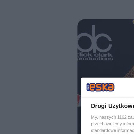
Drogi Użytkow
My, naszych 1162 zau
przechowujemy informa
standardowe informac