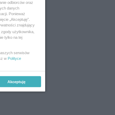
anie odbiorców oraz
nych danych
kacji. Ponieważ
ięcie „Akceptuję”.
ywatności znajdujący
ą zgody użytkownika,
 tylko na tej
 naszych serwisów
esz w
Polityce
Akceptuję