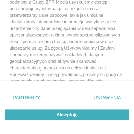
podmioty z Grupy ZPR Media uzyskujemy dostęp i
przechowujemy informacje na urządzeniu oraz
przetwarzamy dane osobowe, takie jak unikalne
identyfikatory, standardowe informacje wysyłane przez
urządzenie czy dane przeglądania w celu zapewniania
spersonalizowanych reklam, wybór spersonalizowanych
treści, pomiar reklam i treści, badanie odbiorców oraz
ulepszanie usług. Za zgodą Użytkownika my i Zaufani
Partnerzy możemy używać dokładnych danych
geolokalizacyjnych oraz aktywnie skanować
charakterystykę urządzenia do celów identyfikacji.
Ponieważ cenimy Twoją prywatność, prosimy o zgodę na
korzystanie z tych technologii poprzez kliknięcie
„Akceptuję”. Zgoda jest dobrowolna i zawsze możesz ją
zmienić/wycofać klikając przycisk ustawień prywatności
PARTNERZY
USTAWIENIA
znajdujący się w lewym dolnym rogu strony
. Niektóre
rodzaje przetwarzania danych nie wymagają zgody
Akceptuję
użytkownika, ale masz prawo sprzeciwić się takiemu
przetwarzaniu. Preferencje będą miały zastosowanie tylko
na tej witrynie.