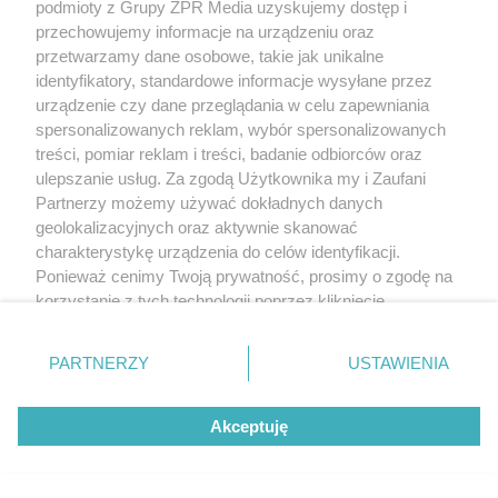
podmioty z Grupy ZPR Media uzyskujemy dostęp i
przechowujemy informacje na urządzeniu oraz
przetwarzamy dane osobowe, takie jak unikalne
identyfikatory, standardowe informacje wysyłane przez
urządzenie czy dane przeglądania w celu zapewniania
spersonalizowanych reklam, wybór spersonalizowanych
treści, pomiar reklam i treści, badanie odbiorców oraz
ulepszanie usług. Za zgodą Użytkownika my i Zaufani
Partnerzy możemy używać dokładnych danych
geolokalizacyjnych oraz aktywnie skanować
charakterystykę urządzenia do celów identyfikacji.
Ponieważ cenimy Twoją prywatność, prosimy o zgodę na
korzystanie z tych technologii poprzez kliknięcie
„Akceptuję”. Zgoda jest dobrowolna i zawsze możesz ją
zmienić/wycofać klikając przycisk ustawień prywatności
PARTNERZY
USTAWIENIA
znajdujący się w lewym dolnym rogu strony
. Niektóre
rodzaje przetwarzania danych nie wymagają zgody
Akceptuję
użytkownika, ale masz prawo sprzeciwić się takiemu
przetwarzaniu. Preferencje będą miały zastosowanie tylko
na tej witrynie.