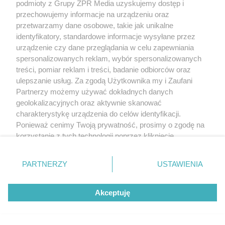
podmioty z Grupy ZPR Media uzyskujemy dostęp i
przechowujemy informacje na urządzeniu oraz
przetwarzamy dane osobowe, takie jak unikalne
identyfikatory, standardowe informacje wysyłane przez
urządzenie czy dane przeglądania w celu zapewniania
spersonalizowanych reklam, wybór spersonalizowanych
treści, pomiar reklam i treści, badanie odbiorców oraz
ulepszanie usług. Za zgodą Użytkownika my i Zaufani
Partnerzy możemy używać dokładnych danych
geolokalizacyjnych oraz aktywnie skanować
charakterystykę urządzenia do celów identyfikacji.
Ponieważ cenimy Twoją prywatność, prosimy o zgodę na
korzystanie z tych technologii poprzez kliknięcie
„Akceptuję”. Zgoda jest dobrowolna i zawsze możesz ją
zmienić/wycofać klikając przycisk ustawień prywatności
PARTNERZY
USTAWIENIA
znajdujący się w lewym dolnym rogu strony
. Niektóre
rodzaje przetwarzania danych nie wymagają zgody
Akceptuję
użytkownika, ale masz prawo sprzeciwić się takiemu
przetwarzaniu. Preferencje będą miały zastosowanie tylko
na tej witrynie.