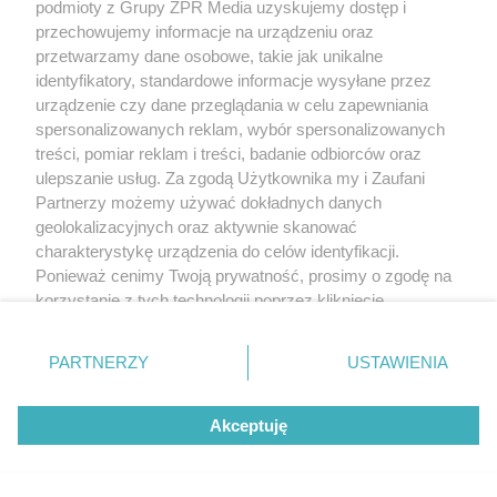
podmioty z Grupy ZPR Media uzyskujemy dostęp i
przechowujemy informacje na urządzeniu oraz
przetwarzamy dane osobowe, takie jak unikalne
identyfikatory, standardowe informacje wysyłane przez
urządzenie czy dane przeglądania w celu zapewniania
spersonalizowanych reklam, wybór spersonalizowanych
treści, pomiar reklam i treści, badanie odbiorców oraz
ulepszanie usług. Za zgodą Użytkownika my i Zaufani
Partnerzy możemy używać dokładnych danych
geolokalizacyjnych oraz aktywnie skanować
charakterystykę urządzenia do celów identyfikacji.
Ponieważ cenimy Twoją prywatność, prosimy o zgodę na
korzystanie z tych technologii poprzez kliknięcie
„Akceptuję”. Zgoda jest dobrowolna i zawsze możesz ją
zmienić/wycofać klikając przycisk ustawień prywatności
PARTNERZY
USTAWIENIA
znajdujący się w lewym dolnym rogu strony
. Niektóre
rodzaje przetwarzania danych nie wymagają zgody
Akceptuję
użytkownika, ale masz prawo sprzeciwić się takiemu
przetwarzaniu. Preferencje będą miały zastosowanie tylko
na tej witrynie.