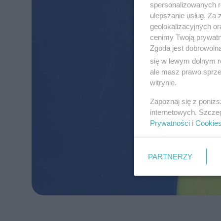
spersonalizowanych re
ulepszanie usług. Za
geolokalizacyjnych or
cenimy Twoją prywatno
Zgoda jest dobrowoln
się w lewym dolnym r
ale masz prawo sprzec
witrynie.
Zapoznaj się z poniż
internetowych. Szcze
Prywatności
i
Cookie
PARTNERZY