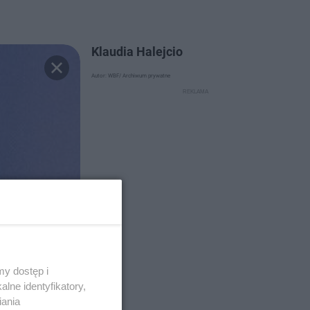
Klaudia Halejcio
Autor: WBF/ Archiwum prywatne
y dostęp i
lne identyfikatory,
iania