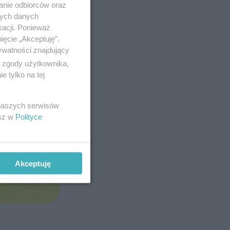
anie odbiorców oraz
nych danych
kacji. Ponieważ
ięcie „Akceptuję”.
ywatności znajdujący
ą zgody użytkownika,
 tylko na tej
 naszych serwisów
Post
esz w
Polityce
Akceptuję