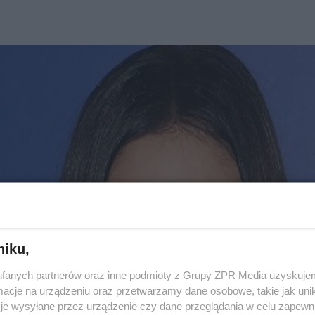
niku,
fanych partnerów oraz inne podmioty z Grupy ZPR Media uzyskujem
cje na urządzeniu oraz przetwarzamy dane osobowe, takie jak unika
je wysyłane przez urządzenie czy dane przeglądania w celu zapewn