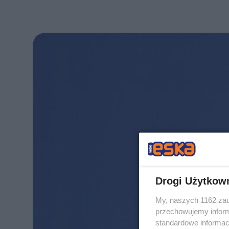
Drogi Użytkow
My, naszych 1162 zau
przechowujemy informa
standardowe informac