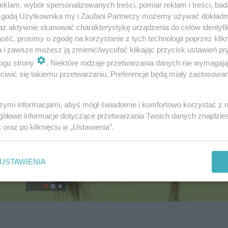
klam, wybór spersonalizowanych treści, pomiar reklam i treści, bad
 zgodą Użytkownika my i Zaufani Partnerzy możemy używać dokład
az aktywnie skanować charakterystykę urządzenia do celów identyfi
ść, prosimy o zgodę na korzystanie z tych technologii poprzez klikn
a i zawsze możesz ją zmienić/wycofać klikając przycisk ustawień pr
ogu strony
. Niektóre rodzaje przetwarzania danych nie wymagaj
iwić się takiemu przetwarzaniu. Preferencje będą miały zastosowanie
szymi informacjami, abyś mógł świadomie i komfortowo korzystać z
gółowe informacje dotyczące przetwarzania Twoich danych znajdzi
s
oraz po kliknięciu w „Ustawienia”.
USTAWIENIA