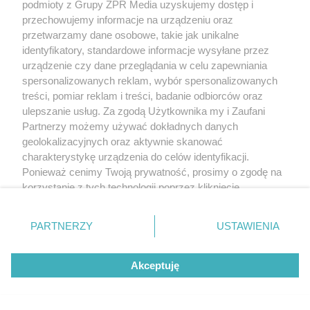
podmioty z Grupy ZPR Media uzyskujemy dostęp i
przechowujemy informacje na urządzeniu oraz
przetwarzamy dane osobowe, takie jak unikalne
identyfikatory, standardowe informacje wysyłane przez
urządzenie czy dane przeglądania w celu zapewniania
spersonalizowanych reklam, wybór spersonalizowanych
treści, pomiar reklam i treści, badanie odbiorców oraz
ulepszanie usług. Za zgodą Użytkownika my i Zaufani
Partnerzy możemy używać dokładnych danych
geolokalizacyjnych oraz aktywnie skanować
charakterystykę urządzenia do celów identyfikacji.
Ponieważ cenimy Twoją prywatność, prosimy o zgodę na
korzystanie z tych technologii poprzez kliknięcie
„Akceptuję”. Zgoda jest dobrowolna i zawsze możesz ją
zmienić/wycofać klikając przycisk ustawień prywatności
PARTNERZY
USTAWIENIA
znajdujący się w lewym dolnym rogu strony
. Niektóre
rodzaje przetwarzania danych nie wymagają zgody
Akceptuję
użytkownika, ale masz prawo sprzeciwić się takiemu
przetwarzaniu. Preferencje będą miały zastosowanie tylko
na tej witrynie.