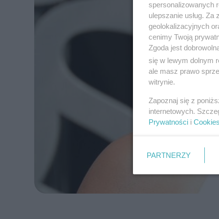
spersonalizowanych re
ulepszanie usług. Za
geolokalizacyjnych or
cenimy Twoją prywatno
Zgoda jest dobrowoln
się w lewym dolnym r
ale masz prawo sprzec
witrynie.
Zapoznaj się z poniż
internetowych. Szcze
Prywatności
i
Cookie
PARTNERZY