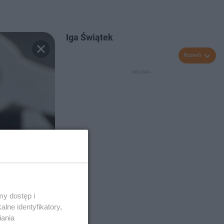
Iga Świątek
Rozwiń
y dostęp i
lne identyfikatory,
iania