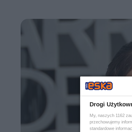
Drogi Użytkow
My, naszych 1162 zau
przechowujemy informa
standardowe informac