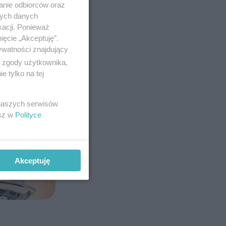
anie odbiorców oraz
nych danych
kacji. Ponieważ
ięcie „Akceptuję”.
ywatności znajdujący
ą zgody użytkownika,
 tylko na tej
 naszych serwisów
esz w
Polityce
Akceptuję