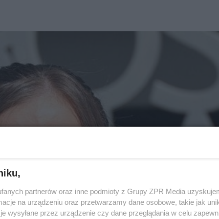
niku,
fanych partnerów oraz inne podmioty z Grupy ZPR Media uzyskujem
cje na urządzeniu oraz przetwarzamy dane osobowe, takie jak unika
je wysyłane przez urządzenie czy dane przeglądania w celu zapewn