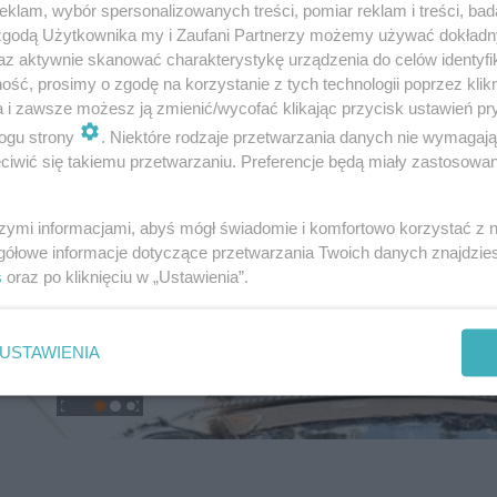
klam, wybór spersonalizowanych treści, pomiar reklam i treści, bad
 zgodą Użytkownika my i Zaufani Partnerzy możemy używać dokład
az aktywnie skanować charakterystykę urządzenia do celów identyfi
ść, prosimy o zgodę na korzystanie z tych technologii poprzez klikn
a i zawsze możesz ją zmienić/wycofać klikając przycisk ustawień pr
ogu strony
. Niektóre rodzaje przetwarzania danych nie wymagaj
iwić się takiemu przetwarzaniu. Preferencje będą miały zastosowanie
szymi informacjami, abyś mógł świadomie i komfortowo korzystać z
gółowe informacje dotyczące przetwarzania Twoich danych znajdzi
s
oraz po kliknięciu w „Ustawienia”.
USTAWIENIA