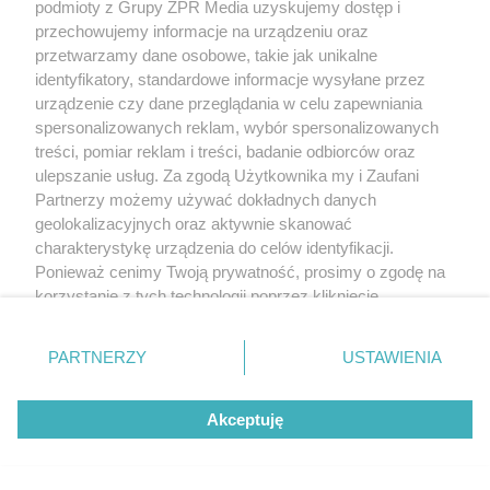
podmioty z Grupy ZPR Media uzyskujemy dostęp i
przechowujemy informacje na urządzeniu oraz
przetwarzamy dane osobowe, takie jak unikalne
identyfikatory, standardowe informacje wysyłane przez
urządzenie czy dane przeglądania w celu zapewniania
spersonalizowanych reklam, wybór spersonalizowanych
treści, pomiar reklam i treści, badanie odbiorców oraz
ulepszanie usług. Za zgodą Użytkownika my i Zaufani
Partnerzy możemy używać dokładnych danych
geolokalizacyjnych oraz aktywnie skanować
charakterystykę urządzenia do celów identyfikacji.
Ponieważ cenimy Twoją prywatność, prosimy o zgodę na
korzystanie z tych technologii poprzez kliknięcie
„Akceptuję”. Zgoda jest dobrowolna i zawsze możesz ją
zmienić/wycofać klikając przycisk ustawień prywatności
PARTNERZY
USTAWIENIA
znajdujący się w lewym dolnym rogu strony
. Niektóre
rodzaje przetwarzania danych nie wymagają zgody
Akceptuję
użytkownika, ale masz prawo sprzeciwić się takiemu
przetwarzaniu. Preferencje będą miały zastosowanie tylko
na tej witrynie.