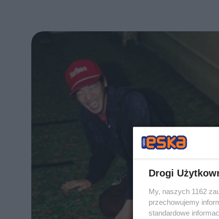
Drogi Użytkow
My, naszych 1162 zau
przechowujemy informa
standardowe informac