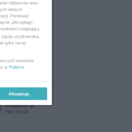
anie odbiorców oraz
nych danych
kacji. Ponieważ
ięcie „Akceptuję”.
ywatności znajdujący
ą zgody użytkownika,
 tylko na tej
 naszych serwisów
Post udostę
esz w
Polityce
Akceptuję