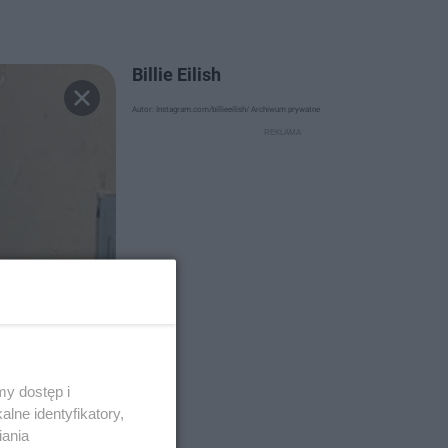
Billie Eilish
Autor: Instagram.com/billieeilish/ Archiwum prywatne
y dostęp i
lne identyfikatory,
iania