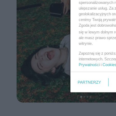
spersonalizowanych re
ulepszanie usług. Za
geolokalizacyjnych or
cenimy Twoją prywatno
Zgoda jest dobrowoln
się w lewym dolnym r
ale masz prawo sprzec
witrynie.
Zapoznaj się z poniż
internetowych. Szcze
Prywatności
i
Cookie
PARTNERZY