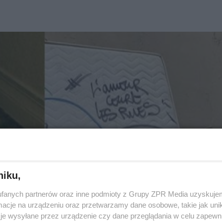
niku,
fanych partnerów oraz inne podmioty z Grupy ZPR Media uzyskujem
cje na urządzeniu oraz przetwarzamy dane osobowe, takie jak unika
je wysyłane przez urządzenie czy dane przeglądania w celu zapewn