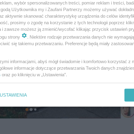
klam, wybór spersonalizowanych treści, pomiar reklam i treści, bad
 zgodą Użytkownika my i Zaufani Partnerzy możemy używać dokład
az aktywnie skanować charakterystykę urządzenia do celów identyfi
ść, prosimy o zgodę na korzystanie z tych technologii poprzez klikn
a i zawsze możesz ją zmienić/wycofać klikając przycisk ustawień pr
ogu strony
. Niektóre rodzaje przetwarzania danych nie wymagaj
iwić się takiemu przetwarzaniu. Preferencje będą miały zastosowanie
szymi informacjami, abyś mógł świadomie i komfortowo korzystać z
gółowe informacje dotyczące przetwarzania Twoich danych znajdzi
s
oraz po kliknięciu w „Ustawienia”.
USTAWIENIA