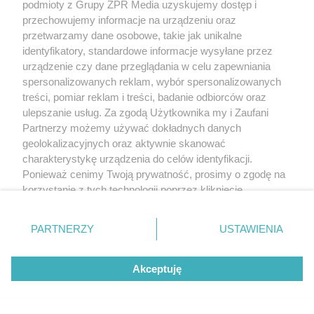
podmioty z Grupy ZPR Media uzyskujemy dostęp i
przechowujemy informacje na urządzeniu oraz
przetwarzamy dane osobowe, takie jak unikalne
identyfikatory, standardowe informacje wysyłane przez
urządzenie czy dane przeglądania w celu zapewniania
spersonalizowanych reklam, wybór spersonalizowanych
treści, pomiar reklam i treści, badanie odbiorców oraz
ulepszanie usług. Za zgodą Użytkownika my i Zaufani
Partnerzy możemy używać dokładnych danych
geolokalizacyjnych oraz aktywnie skanować
charakterystykę urządzenia do celów identyfikacji.
Ponieważ cenimy Twoją prywatność, prosimy o zgodę na
korzystanie z tych technologii poprzez kliknięcie
„Akceptuję”. Zgoda jest dobrowolna i zawsze możesz ją
zmienić/wycofać klikając przycisk ustawień prywatności
PARTNERZY
USTAWIENIA
znajdujący się w lewym dolnym rogu strony
. Niektóre
rodzaje przetwarzania danych nie wymagają zgody
Akceptuję
użytkownika, ale masz prawo sprzeciwić się takiemu
przetwarzaniu. Preferencje będą miały zastosowanie tylko
na tej witrynie.