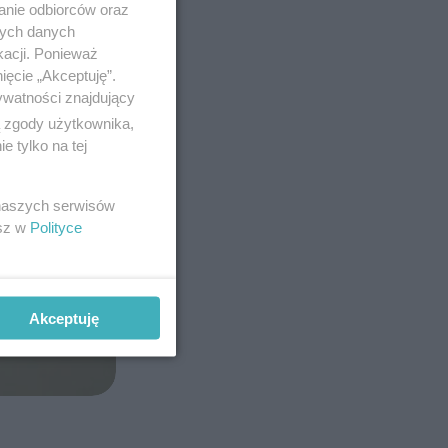
anie odbiorców oraz
nych danych
kacji. Ponieważ
ięcie „Akceptuję”.
ywatności znajdujący
ą zgody użytkownika,
 tylko na tej
 naszych serwisów
esz w
Polityce
Akceptuję