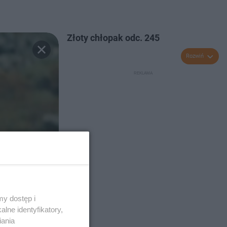
Złoty chłopak odc. 245
Rozwiń
y dostęp i
lne identyfikatory,
iania