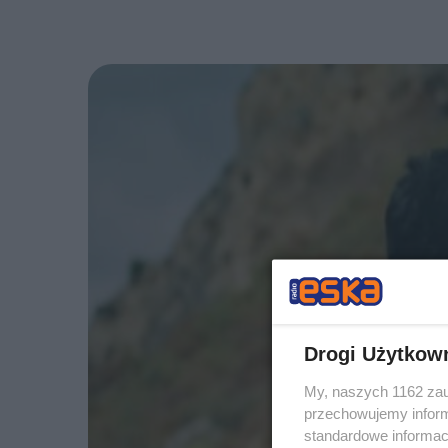
Drogi Użytkow
My, naszych 1162 zau
przechowujemy informa
standardowe informac