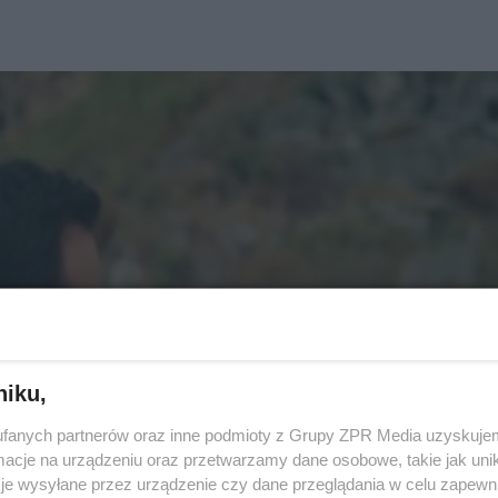
niku,
fanych partnerów oraz inne podmioty z Grupy ZPR Media uzyskujem
cje na urządzeniu oraz przetwarzamy dane osobowe, takie jak unika
je wysyłane przez urządzenie czy dane przeglądania w celu zapewn