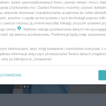
klam, wybór spersonalizowanych treści, pomiar reklam i treści, bad
 zgodą Użytkownika my i Zaufani Partnerzy możemy używać dokład
az aktywnie skanować charakterystykę urządzenia do celów identyfi
ść, prosimy o zgodę na korzystanie z tych technologii poprzez klikn
a i zawsze możesz ją zmienić/wycofać klikając przycisk ustawień pr
ogu strony
. Niektóre rodzaje przetwarzania danych nie wymagaj
iwić się takiemu przetwarzaniu. Preferencje będą miały zastosowanie
szymi informacjami, abyś mógł świadomie i komfortowo korzystać z
gółowe informacje dotyczące przetwarzania Twoich danych znajdzi
s
oraz po kliknięciu w „Ustawienia”.
USTAWIENIA