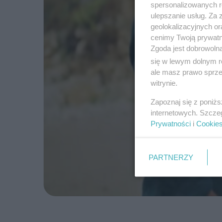
spersonalizowanych re
ulepszanie usług. Za
geolokalizacyjnych or
cenimy Twoją prywatno
Zgoda jest dobrowoln
się w lewym dolnym r
ale masz prawo sprzec
witrynie.
Zapoznaj się z poniż
internetowych. Szcze
Prywatności
i
Cookie
PARTNERZY