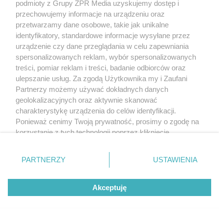
podmioty z Grupy ZPR Media uzyskujemy dostęp i
przechowujemy informacje na urządzeniu oraz
przetwarzamy dane osobowe, takie jak unikalne
identyfikatory, standardowe informacje wysyłane przez
urządzenie czy dane przeglądania w celu zapewniania
spersonalizowanych reklam, wybór spersonalizowanych
treści, pomiar reklam i treści, badanie odbiorców oraz
ulepszanie usług. Za zgodą Użytkownika my i Zaufani
Partnerzy możemy używać dokładnych danych
geolokalizacyjnych oraz aktywnie skanować
charakterystykę urządzenia do celów identyfikacji.
Ponieważ cenimy Twoją prywatność, prosimy o zgodę na
korzystanie z tych technologii poprzez kliknięcie
„Akceptuję”. Zgoda jest dobrowolna i zawsze możesz ją
zmienić/wycofać klikając przycisk ustawień prywatności
PARTNERZY
USTAWIENIA
znajdujący się w lewym dolnym rogu strony
. Niektóre
rodzaje przetwarzania danych nie wymagają zgody
Akceptuję
użytkownika, ale masz prawo sprzeciwić się takiemu
przetwarzaniu. Preferencje będą miały zastosowanie tylko
na tej witrynie.